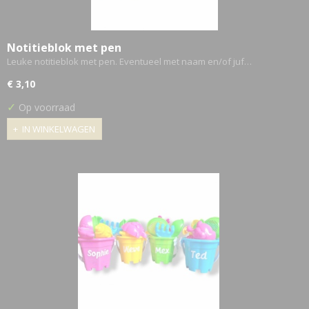
Notitieblok met pen
Leuke notitieblok met pen. Eventueel met naam en/of juf…
€ 3,10
✓
Op voorraad
IN WINKELWAGEN