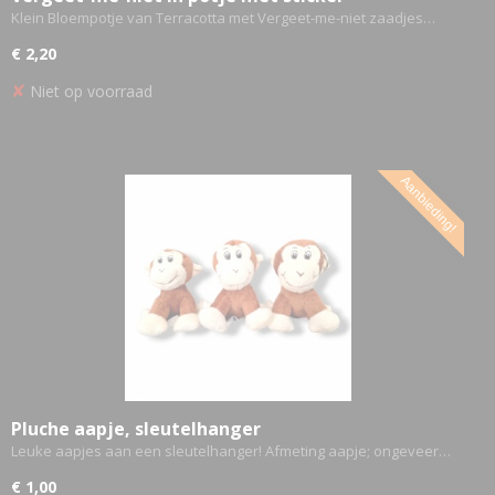
Klein Bloempotje van Terracotta met Vergeet-me-niet zaadjes…
€ 2,20
✘
Niet op voorraad
Aanbieding!
Pluche aapje, sleutelhanger
Leuke aapjes aan een sleutelhanger! Afmeting aapje; ongeveer…
€ 1,00