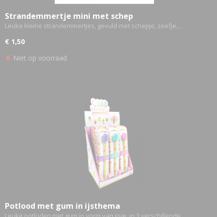
Strandemmertje mini met schep
Leuke kleine strandemmertjes, gevuld met schepje, zeefje,…
€ 1,50
✘
Niet op voorraad
Potlood met gum in ijsthema
Leuke potloden met gum in vorm van ijsje, in 3 verschillende…