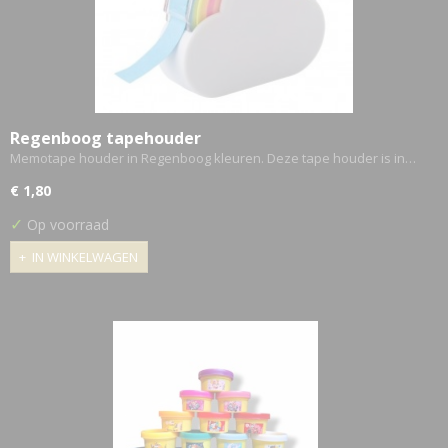
Regenboog tapehouder
Memotape houder in Regenboog kleuren. Deze tape houder is in…
€ 1,80
✓
Op voorraad
IN WINKELWAGEN