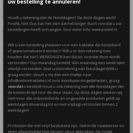
uw bestelling te annuleren!
€ 2,00
✓
Op voorraad
Houdt u rekening met de feestdagen? Op deze dagen werkt
IN WINKELWAGEN
PostNL niet. Dus kan het zien dat het langer duurt voordat u uw
bestellingen heeft ontvangen. Voor meer info; www.postnl.nl
Wilt u een bestelling plaatsen voor een traktatie die bestickerd
of gepersonaliseerd worden? Wilt u er dan rekening mee
houden dat het 5 WERKDAGEN kan duren, voordat deze wordt
verzonden? Dus maandag besteld; dan maandag een week later
uiterlijk verzonden. (met uiztzondering van feestdagen)Wilt u
graag eerder, stuurt u mij dan een mailtje naar
info@onlinetraktaties.nl voor eventuele mogelijkheden, graag
voordat
u besteld! Houd u ook rekening met alle feestdagen die
de komende tijd voor de deur staan. Op deze dagen werken wij
niet! Voor alle onbestickerde en ongevulde producten geldt op
werkdagen (maandag tot en met vrijdag) verzonden binnen 2
Champagne kaars
werkdagen!
Leuke kaarsje in de vorm van een champagnefles. In emmertje.…
Producten die met vinyl bestickerd zijn; niet in de vaatwasser en
€ 1,25
geen afwasmiddel met citroen/ citrus gebruiken. De ronde