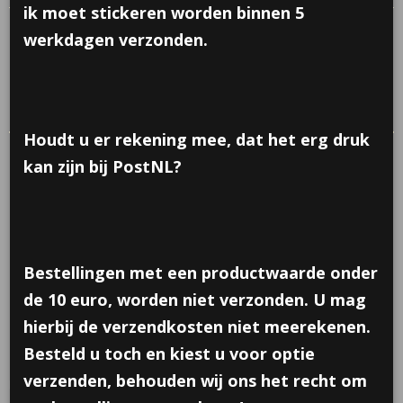
ik moet stickeren worden binnen 5
werkdagen verzonden.
Sorteer op:
1
2
3
4
5
6
7
8
•••
10
»
Houdt u er rekening mee, dat het erg druk
kan zijn bij PostNL?
Bestellingen met een productwaarde onder
de 10 euro, worden niet verzonden. U mag
hierbij de verzendkosten niet meerekenen.
Besteld u toch en kiest u voor optie
Stickervellen van Stitch 8 stuks
verzenden, behouden wij ons het recht om
Deze leuke boekjes bevatten 8 stickervellen van Stitch. De…