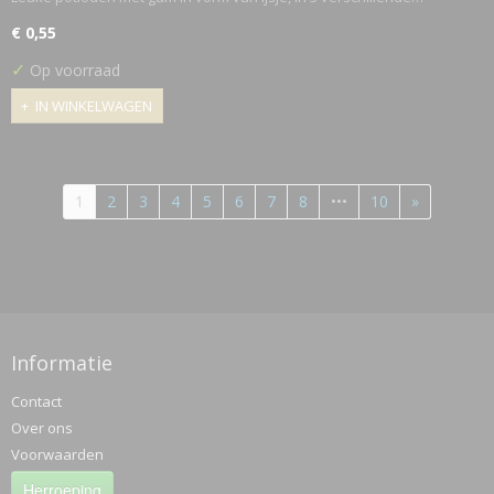
€ 0,55
✓
Op voorraad
IN WINKELWAGEN
1
2
3
4
5
6
7
8
•••
10
»
Informatie
Contact
Over ons
Voorwaarden
Herroeping