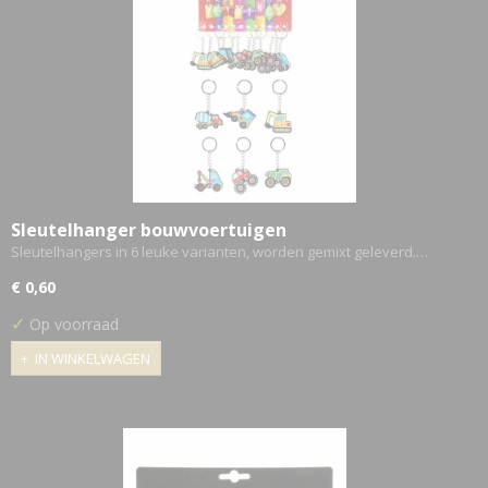
Sleutelhanger bouwvoertuigen
Sleutelhangers in 6 leuke varianten, worden gemixt geleverd.…
€ 0,60
✓
Op voorraad
IN WINKELWAGEN