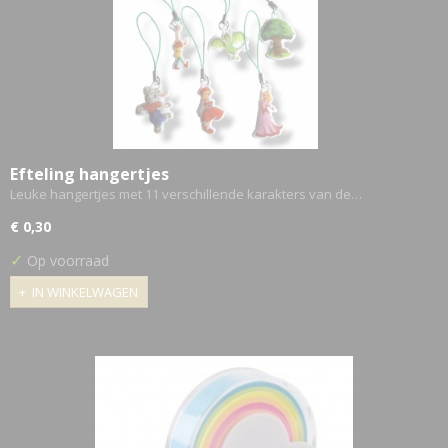
Efteling hangertjes
Leuke hangertjes met 11 verschillende karakters van de…
€ 0,30
✓
Op voorraad
IN WINKELWAGEN