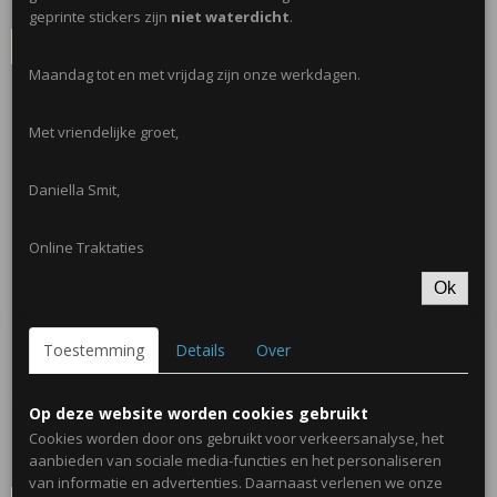
✓
Op voorraad
geprinte stickers zijn
niet waterdicht
.
IN WINKELWAGEN
Maandag tot en met vrijdag zijn onze werkdagen.
Met vriendelijke groet,
Daniella Smit,
Online Traktaties
Ok
Toestemming
Details
Over
Dino bijt spelletje
Mini dinosaurus bijt spelletje. Druk om ste beurten een…
Op deze website worden cookies gebruikt
€ 1,75
Cookies worden door ons gebruikt voor verkeersanalyse, het
aanbieden van sociale media-functies en het personaliseren
✓
Op voorraad
van informatie en advertenties. Daarnaast verlenen we onze