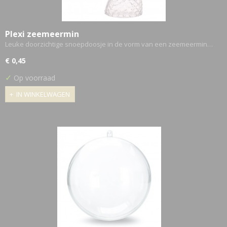
Plexi zeemeermin
Leuke doorzichtige snoepdoosje in de vorm van een zeemeermin…
€ 0,45
✓
Op voorraad
IN WINKELWAGEN