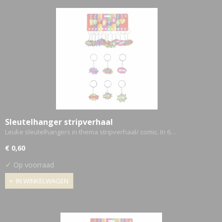
Sleutelhanger stripverhaal
Leuke sleutelhangers in thema stripverhaal/ comic. In 6…
€ 0,60
✓
Op voorraad
IN WINKELWAGEN