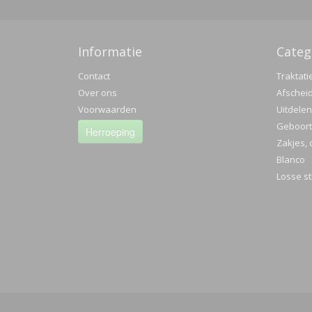
Met vriend
Informatie
Categ
Daniella S
Contact
Traktati
Online Tr
Over ons
Afschei
Voorwaarden
Uitdelen
Geboorte
Herroeping
Zakjes, 
Blanco
Losse st