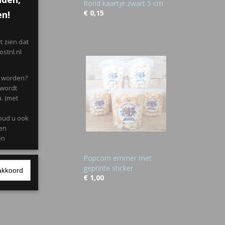
Rond kaartje zwart 5 cm
€ 0,15
en!
 zien dat
stnl.nl
d worden?
 wordt
. (met
oud u ook
gen
en
Popcorn emmer met
geprinte sticker
akkoord
l met
€ 1,00