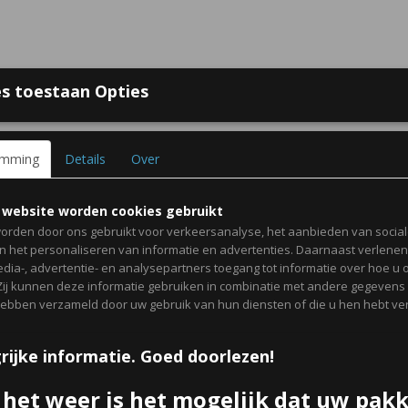
s toestaan Opties
 bij Online Traktaties
Contact
Over ons
Voorwaarden
Gast
emming
Details
Over
GEBOORTE TRAKTATIES
ZAKJES, DOOSJES & KAART
 website worden cookies gebruikt
orden door ons gebruikt voor verkeersanalyse, het aanbieden van socia
en het personaliseren van informatie en advertenties. Daarnaast verlene
edia-, advertentie- en analysepartners toegang tot informatie over hoe u 
 Zij kunnen deze informatie gebruiken in combinatie met andere gegevens d
Etiket kaart craft
hebben verzameld door uw gebruik van hun diensten of die u hen hebt ver
€ 0,15
rijke informatie. Goed doorlezen!
per stuk
Minimum aantal is 6 voor
€ 0,90
(inclusief btw 21%)
 het weer is het mogelijk dat uw pak
✓
Op voorraad
- Levertijd 5 werkdagen