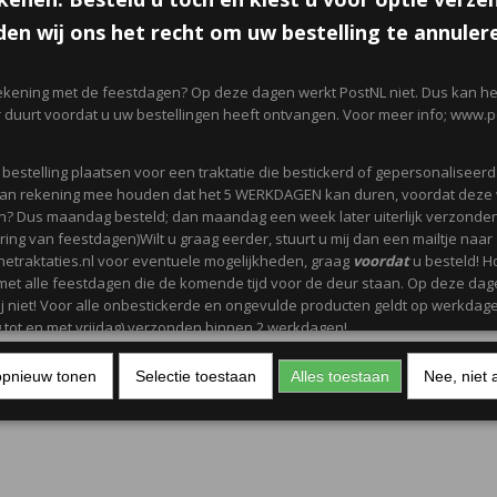
en wij ons het recht om uw bestelling te annuler
ekening met de feestdagen? Op deze dagen werkt PostNL niet. Dus kan het
r duurt voordat u uw bestellingen heeft ontvangen. Voor meer info; www.po
n bestelling plaatsen voor een traktatie die bestickerd of gepersonaliseer
 dan rekening mee houden dat het 5 WERKDAGEN kan duren, voordat deze
? Dus maandag besteld; dan maandag een week later uiterlijk verzonden
ing van feestdagen)Wilt u graag eerder, stuurt u mij dan een mailtje naar
netraktaties.nl voor eventuele mogelijkheden, graag
voordat
u besteld! H
met alle feestdagen die de komende tijd voor de deur staan. Op deze da
j niet! Voor alle onbestickerde en ongevulde producten geldt op werkdag
tot en met vrijdag) verzonden binnen 2 werkdagen!
opnieuw tonen
Selectie toestaan
Alles toestaan
Nee, niet 
 die met vinyl bestickerd zijn; niet in de vaatwasser en geen afwasmidde
itrus gebruiken. De ronde geprinte stickers zijn
niet waterdicht
.
ot en met vrijdag zijn onze werkdagen.