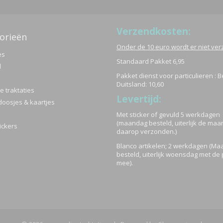
elijke groet,
Verzendkosten:
orieën
mit,
Onder de 10 euro wordt er niet ve
es
Standaard Pakket 6,95
aktaties
d
Pakket dienst voor particulieren : B
Duitsland: 10,60
 traktaties
Levertijd:
doosjes & kaartjes
Met sticker of gevuld 5 werkdagen
(maandag besteld, uiterlijk de ma
ickers
daarop verzonden.)
Blanco artikelen; 2 werkdagen (M
besteld, uiterlijk woensdag met de 
mee).