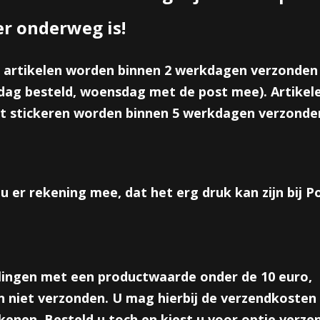
Aantal
er onderweg is!
 artikelen worden binnen 2 werkdagen verzonden
IN WINKELWAGEN
ag besteld, woensdag met de post mee). Artikele
t stickeren worden binnen 5 werkdagen verzonde
Omschrijving
Leuke craftkleurige etiket om uw traktatie of bedankje persoonlij
u er rekening mee, dat het erg druk kan zijn bij 
Afmeting; ongeveer 9,5 cm x 4,5 cm
Reacties
lingen met een productwaarde onder de 10 euro,
Save
 niet verzonden. U mag hierbij de verzendkosten 
enen. Besteld u toch en kiest u voor optie verze