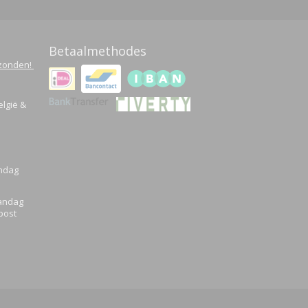
Betaalmethodes
rzonden!
elgië &
Ok
andag
aandag
post