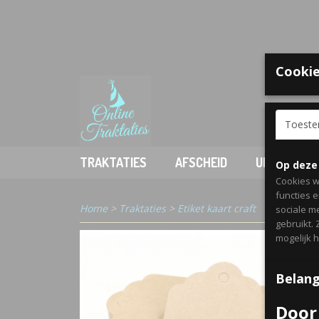
Cookie
Welkom
Toest
TRAKTATIES
AFSCHEID
UITDELEN
Op deze
Cookies w
functies 
Home
>
Traktaties
>
Etiket kaart craft
sociale m
gebruikt.
mogelijk 
Belang
Door