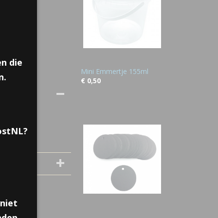
n die
Mini Emmertje 155ml
n.
€ 0,50
ker te maken!
PostNL?
niet
nden,