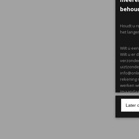
behoud
Houdt u r
het lange
Wilt u ee
Wilt u er
verzonden
uiztzonder
info@onli
rekening 
werken wi
(maandag 
Later 
Producten
citroen/ c
Maandag t