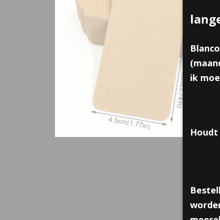
lang
Blanco
(maand
ik moe
Houdt 
Bestel
worden
meerek