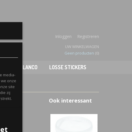
enboek
Inloggen
Registreren
UW WINKELWAGEN
Geen producten
(0)
JES
BLANCO
LOSSE STICKERS
le media-
n we onze
onze site
ie zij
strekt.
Ook interessant
ket