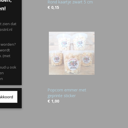
Rond kaartje zwart 5 cm
€ 0,15
en!
 zien dat
stnl.nl
d worden?
 wordt
. (met
oud u ook
gen
en
Popcorn emmer met
geprinte sticker
akkoord
l met
€ 1,00