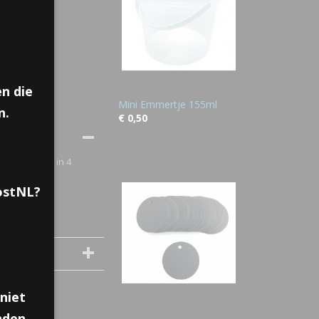
n die
Mini Emmertje 155ml
n.
€ 0,50
voetbalfluit in 4
PostNL?
niet
nden,