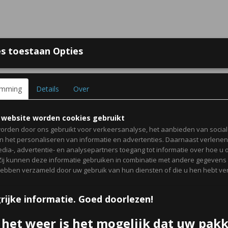
s toestaan Opties
 bij Online Traktaties
Contact
Over ons
Voorwaarden
Gast
emming
Details
Over
GEBOORTE TRAKTATIES
ZAKJES, DOOSJES & KAART
 website worden cookies gebruikt
orden door ons gebruikt voor verkeersanalyse, het aanbieden van socia
en het personaliseren van informatie en advertenties. Daarnaast verlene
edia-, advertentie- en analysepartners toegang tot informatie over hoe u 
 Zij kunnen deze informatie gebruiken in combinatie met andere gegevens d
Voetbalfluit
hebben verzameld door uw gebruik van hun diensten of die u hen hebt ver
€ 0,50
rijke informatie. Goed doorlezen!
per stuk
Minimum aantal is 6 voor
€ 3,00
(inclusief btw 21%)
 het weer is het mogelijk dat uw pak
✓
Op voorraad
- Levertijd 2 werkdagen