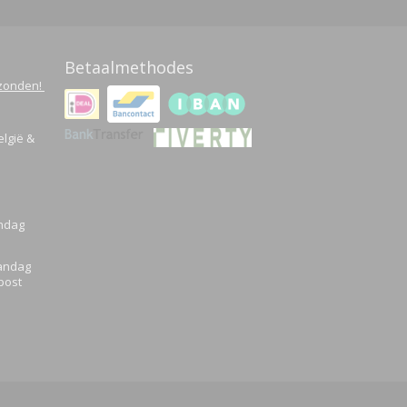
Betaalmethodes
rzonden!
elgië &
Ok
andag
aandag
post