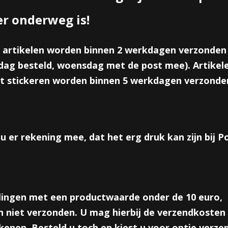
Aantal
er onderweg is!
 artikelen worden binnen 2 werkdagen verzonden
IN WINKELWAGEN
ag besteld, woensdag met de post mee). Artikele
t stickeren worden binnen 5 werkdagen verzonde
Omschrijving
Voetbal fluit sleutelhangers. Leuke sleutelhanger met daaraan een 
kleuren. Wordt gemixt geleverd.
u er rekening mee, dat het erg druk kan zijn bij 
Let op; Niet geschikt onder 3 jaar!
Reacties
lingen met een productwaarde onder de 10 euro,
 niet verzonden. U mag hierbij de verzendkosten 
Save
enen. Besteld u toch en kiest u voor optie verze