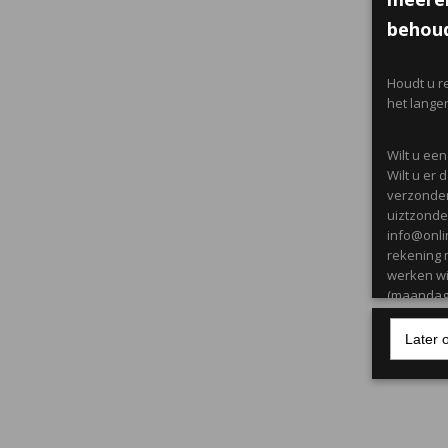
behoud
Houdt u r
het lange
Wilt u ee
Wilt u er
verzonden
uiztzonder
info@onli
rekening 
werken wi
(maandag 
Later 
Producten
citroen/ c
Maandag t