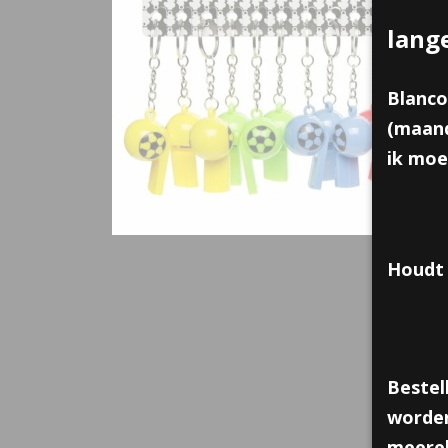
lang
Blanco
(maand
ik moe
Houdt 
Bestel
worden
meerek