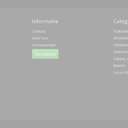
Met vriend
Informatie
Categ
Daniella S
Contact
Traktati
Online Tr
Over ons
Afschei
Voorwaarden
Uitdelen
Geboorte
Herroeping
Zakjes, 
Blanco
Losse st