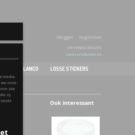
enboek
Inloggen
Registreren
UW WINKELWAGEN
Geen producten
(0)
JES
BLANCO
LOSSE STICKERS
le media-
n we onze
onze site
ie zij
strekt.
Ook interessant
ket