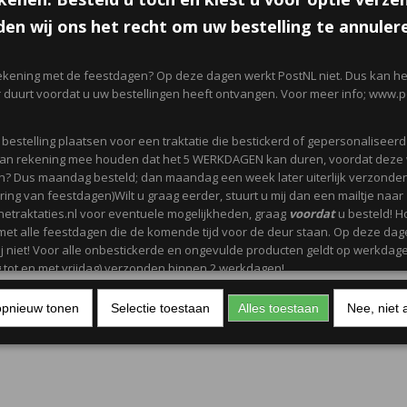
en wij ons het recht om uw bestelling te annuler
ekening met de feestdagen? Op deze dagen werkt PostNL niet. Dus kan het
r duurt voordat u uw bestellingen heeft ontvangen. Voor meer info; www.po
n bestelling plaatsen voor een traktatie die bestickerd of gepersonaliseer
 dan rekening mee houden dat het 5 WERKDAGEN kan duren, voordat deze
? Dus maandag besteld; dan maandag een week later uiterlijk verzonden
ing van feestdagen)Wilt u graag eerder, stuurt u mij dan een mailtje naar
netraktaties.nl voor eventuele mogelijkheden, graag
voordat
u besteld! H
met alle feestdagen die de komende tijd voor de deur staan. Op deze da
j niet! Voor alle onbestickerde en ongevulde producten geldt op werkdag
tot en met vrijdag) verzonden binnen 2 werkdagen!
opnieuw tonen
Selectie toestaan
Alles toestaan
Nee, niet 
 die met vinyl bestickerd zijn; niet in de vaatwasser en geen afwasmidde
itrus gebruiken. De ronde geprinte stickers zijn
niet waterdicht
.
ot en met vrijdag zijn onze werkdagen.