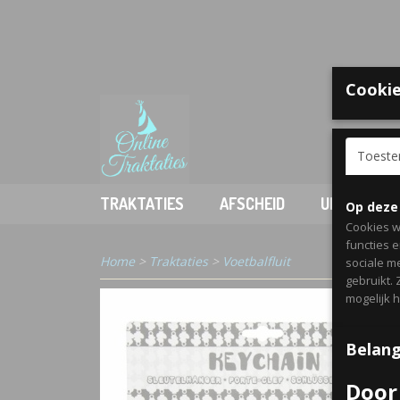
Cookie
Welkom
Toest
TRAKTATIES
AFSCHEID
UITDELEN
Op deze
Cookies w
functies 
Home
>
Traktaties
>
Voetbalfluit
sociale m
gebruikt.
mogelijk 
Belang
Door