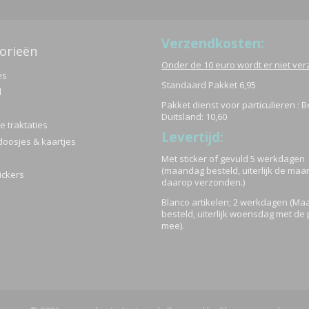
elijke groet,
Verzendkosten:
orieën
mit,
Onder de 10 euro wordt er niet ve
es
Standaard Pakket 6,95
aktaties
d
Pakket dienst voor particulieren : B
Duitsland: 10,60
 traktaties
Levertijd:
doosjes & kaartjes
Met sticker of gevuld 5 werkdagen
(maandag besteld, uiterlijk de ma
ickers
daarop verzonden.)
Blanco artikelen; 2 werkdagen (M
besteld, uiterlijk woensdag met de 
mee).