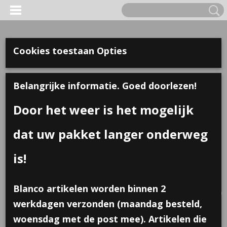
Cookies toestaan Opties
Belangrijke informatie. Goed doorlezen!
Door het weer is het mogelijk
dat uw pakket langer onderweg
is!
Inloggen
Registreren
UW WINKELWAGEN
Blanco artikelen worden binnen 2
Geen producten
(0)
werkdagen verzonden (maandag besteld,
woensdag met de post mee). Artikelen die
Home
>
Traktaties
>
Notitieblok met pen