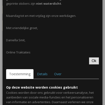
Aantal
geprinte stickers zijn
niet waterdicht
.
Maandag tot en met vrijdag zijn onze werkdagen.
IN WINKELWAGEN
Met vriendelijke groet,
Omschrijving
Daniella Smit,
Leuke notitieblok met pen.
Online Traktaties
Ok
Eventueel met naam en/of juf meester. (zie foto 1)
Toestemming
Details
Over
Ook leuk om mee te bestellen, een ronde bedank sticker (zie foto 3).
Op deze website worden cookies gebruikt
Cookies worden door ons gebruikt voor verkeersanalyse, het
Afmetingen; 29 x 22cm
aanbieden van sociale media-functies en het personaliseren
van informatie en advertenties. Daarnaast verlenen we onze