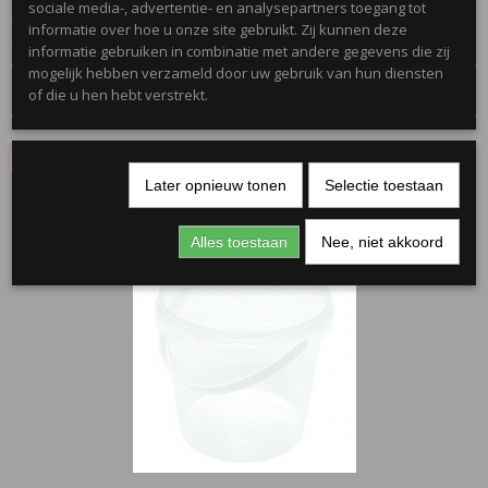
sociale media-, advertentie- en analysepartners toegang tot
Let op; Lettertypes kunnen afwijken, i.v.m. passend maken aan de
informatie over hoe u onze site gebruikt. Zij kunnen deze
naam.
informatie gebruiken in combinatie met andere gegevens die zij
mogelijk hebben verzameld door uw gebruik van hun diensten
Reacties
of die u hen hebt verstrekt.
Save
Later opnieuw tonen
Selectie toestaan
Ook interessant
Alles toestaan
Nee, niet akkoord