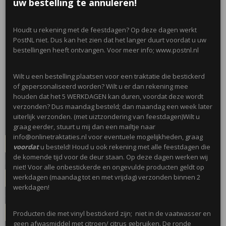
uw bestelling te annuleren!
Houdt u rekening met de feestdagen? Op deze dagen werkt
PostNL niet. Dus kan het zien dat het langer duurt voordat u uw
bestellingen heeft ontvangen. Voor meer info; www.postnl.nl
Notitieblok met pen
Wilt u een bestelling plaatsen voor een traktatie die bestickerd
of gepersonaliseerd worden? Wilt u er dan rekening mee
€ 3,10
houden dat het 5 WERKDAGEN kan duren, voordat deze wordt
(inclusief btw 21%)
verzonden? Dus maandag besteld; dan maandag een week later
✓
Op voorraad
- Levertijd max. 7 werkdagen voor geperson
uiterlijk verzonden. (met uiztzondering van feestdagen)Wilt u
graag eerder, stuurt u mij dan een mailtje naar
Zwarte vinyl naam sticker
info@onlinetraktaties.nl voor eventuele mogelijkheden, graag
voordat
u besteld! Houd u ook rekening met alle feestdagen die
de komende tijd voor de deur staan. Op deze dagen werken wij
Ronde sticker
niet! Voor alle onbestickerde en ongevulde producten geldt op
werkdagen (maandag tot en met vrijdag) verzonden binnen 2
werkdagen!
Opmerkingen/ naam
Producten die met vinyl bestickerd zijn; niet in de vaatwasser en
geen afwasmiddel met citroen/ citrus gebruiken. De ronde