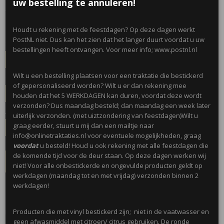
€ 0,50
uw bestelling te annuleren!
per stuk
7 stuks voor
€ 3,50
(inclusief btw 21%)
✓
Op voorraad
- Levertijd 5 werkdagen
Houdt u rekening met de feestdagen? Op deze dagen werkt
PostNL niet. Dus kan het zien dat het langer duurt voordat u uw
Sticker
bestellingen heeft ontvangen. Voor meer info; www.postnl.nl
Wilt u een bestelling plaatsen voor een traktatie die bestickerd
Opmerkingen Sticker
of gepersonaliseerd worden? Wilt u er dan rekening mee
houden dat het 5 WERKDAGEN kan duren, voordat deze wordt
verzonden? Dus maandag besteld; dan maandag een week later
Aantal
uiterlijk verzonden. (met uiztzondering van feestdagen)Wilt u
graag eerder, stuurt u mij dan een mailtje naar
info@onlinetraktaties.nl voor eventuele mogelijkheden, graag
voordat
u besteld! Houd u ook rekening met alle feestdagen die
de komende tijd voor de deur staan. Op deze dagen werken wij
IN WINKELWAGEN
niet! Voor alle onbestickerde en ongevulde producten geldt op
werkdagen (maandag tot en met vrijdag) verzonden binnen 2
werkdagen!
Omschrijving
Producten die met vinyl bestickerd zijn; niet in de vaatwasser en
Leuke kleine snoeppotjes van plexiglas met zilverkleurige deksels.
geen afwasmiddel met citroen/ citrus gebruiken. De ronde
Eventueel te bestellen met ronde geprinte sticker en thema naar