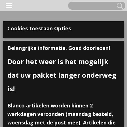
Cookies toestaan Opties
Belangrijke informatie. Goed doorlezen!
Door het weer is het mogelijk
dat uw pakket langer onderweg
is!
Inloggen
Registreren
UW WINKELWAGEN
Blanco artikelen worden binnen 2
Geen producten
(0)
werkdagen verzonden (maandag besteld,
woensdag met de post mee). Artikelen die
Home
>
Zakjes, doosjes & kaartjes
>
Bakjes, doosjes & Plexi
>