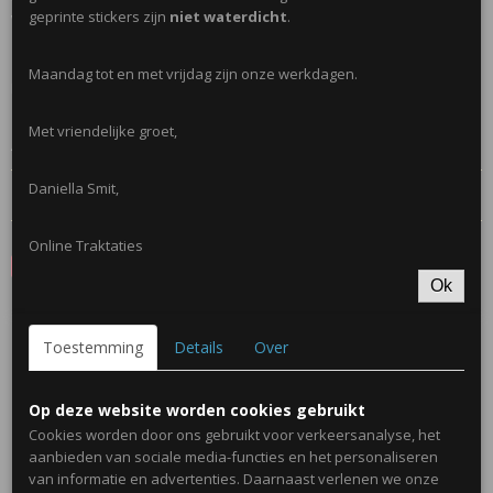
geprinte stickers zijn
niet waterdicht
.
wens!
Maandag tot en met vrijdag zijn onze werkdagen.
Ronde stickers worden geprint en zijn niet waterdicht. Snoeppotjes
zijn in mini formaat.
Met vriendelijke groet,
Afmetingen: H= 5,5 cm +/- 60ml
Reacties
Daniella Smit,
Online Traktaties
Save
Ok
Ook interessant
Toestemming
Details
Over
Op deze website worden cookies gebruikt
Cookies worden door ons gebruikt voor verkeersanalyse, het
aanbieden van sociale media-functies en het personaliseren
van informatie en advertenties. Daarnaast verlenen we onze