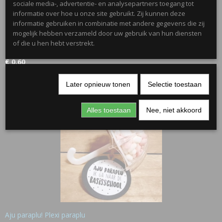
sociale media-, advertentie- en analysepartners toegang tot
informatie over hoe u onze site gebruikt. Zij kunnen deze
informatie gebruiken in combinatie met andere gegevens die zij
mogelijk hebben verzameld door uw gebruik van hun diensten
of die u hen hebt verstrekt.
Toverstaf Ster van plexiglas
€ 0,60
Later opnieuw tonen
Selectie toestaan
Alles toestaan
Nee, niet akkoord
Aju paraplu! Plexi paraplu