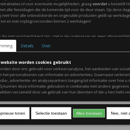
netraktaties.nl voor eventuele mogelijkheden, graag
voordat
u besteld! H
met alle feestdagen die de komende tijd voor de deur staan. Op deze da
j niet! Voor alle onbestickerde en ongevulde producten geldt op werkdag
tot en met vrijdag) verzonden binnen 2 werkdagen!
 die met vinyl bestickerd zijn; niet in de vaatwasser en geen afwasmidde
itrus gebruiken. De ronde geprinte stickers zijn
niet waterdicht
.
emming
Details
Over
ot en met vrijdag zijn onze werkdagen.
 website worden cookies gebruikt
orden door ons gebruikt voor verkeersanalyse, het aanbieden van socia
elijke groet,
en het personaliseren van informatie en advertenties. Daarnaast verlene
edia-, advertentie- en analysepartners toegang tot informatie over hoe u 
 Zij kunnen deze informatie gebruiken in combinatie met andere gegevens d
mit,
hebben verzameld door uw gebruik van hun diensten of die u hen hebt ver
aktaties
opnieuw tonen
Selectie toestaan
Alles toestaan
Nee, niet 