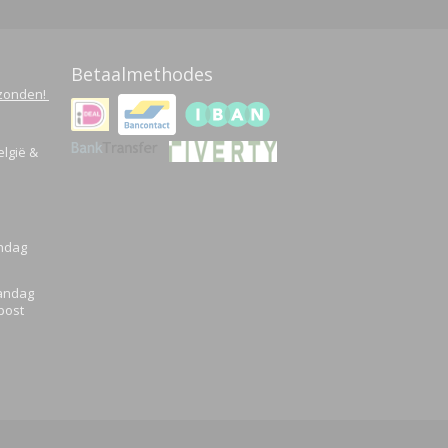
Betaalmethodes
rzonden!
elgië &
andag
aandag
post