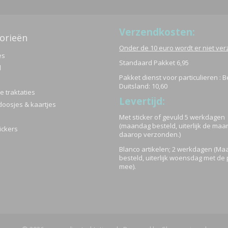
Verzendkosten:
orieën
Onder de 10 euro wordt er niet ve
es
Standaard Pakket 6,95
d
Pakket dienst voor particulieren : B
Duitsland: 10,60
 traktaties
Levertijd:
doosjes & kaartjes
Met sticker of gevuld 5 werkdagen
(maandag besteld, uiterlijk de ma
ickers
daarop verzonden.)
Blanco artikelen; 2 werkdagen (M
besteld, uiterlijk woensdag met de 
mee).