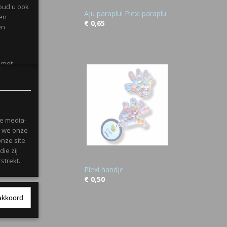
oud u ook
Aju paraplu! Plexi paraplu
gen
€ 0,65
en
l met
le media-
n we onze
onze site
ie zij
strekt.
Plexi handje
€ 0,50
Ok
akkoord