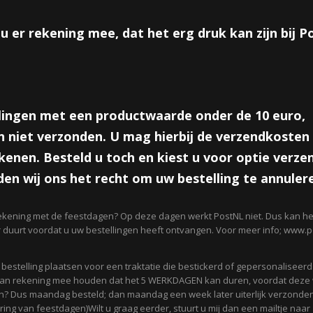
Ontvang een mailtje zodra het product weer op voorraad is.
Verstuur
u er rekening mee, dat het erg druk kan zijn bij 
Omschrijving
Plexiglazen wereldbol, leuk als afscheidstraktatie.
lingen met een productwaarde onder de 10 euro,
 niet verzonden. U mag hierbij de verzendkosten 
Hoogte 7cm
enen. Besteld u toch en kiest u voor optie verze
Reacties
en wij ons het recht om uw bestelling te annuler
ekening met de feestdagen? Op deze dagen werkt PostNL niet. Dus kan het
Save
r duurt voordat u uw bestellingen heeft ontvangen. Voor meer info; www.po
n bestelling plaatsen voor een traktatie die bestickerd of gepersonaliseer
 dan rekening mee houden dat het 5 WERKDAGEN kan duren, voordat deze
? Dus maandag besteld; dan maandag een week later uiterlijk verzonden
ing van feestdagen)Wilt u graag eerder, stuurt u mij dan een mailtje naar