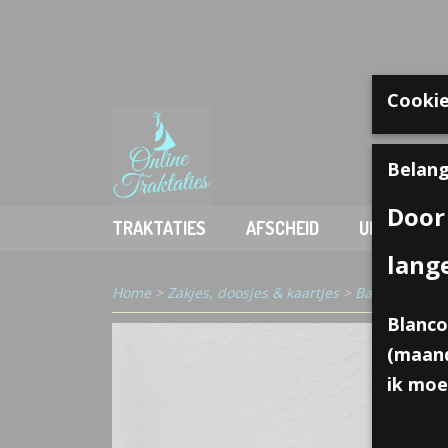
Cookie
Welkom
Belang
Door
TRAKTATIES
AFSCHEID
UITDELEN
lang
Home
>
Zakjes, doosjes & kaartjes
>
Bakjes, doosje
Blanco
(maand
ik moe