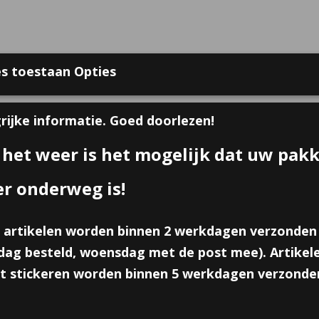
s toestaan Opties
 bij Online Traktaties
Contact
Over ons
Voorwaarden
Gast
rijke informatie. Goed doorlezen!
 het weer is het mogelijk dat uw pak
GEBOORTE TRAKTATIES
ZAKJES, DOOSJES & KAART
er onderweg is!
s & Plexi
>
plexiglas Wereldbol
 artikelen worden binnen 2 werkdagen verzonden
plexiglas Wereldbol
ag besteld, woensdag met de post mee). Artikele
€ 0,70
t stickeren worden binnen 5 werkdagen verzonde
(inclusief btw 21%)
✘
Niet op voorraad