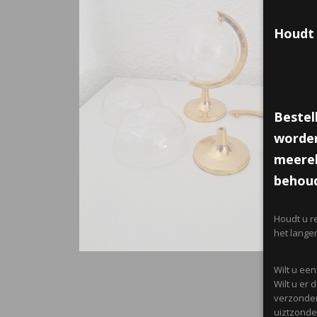
Houdt 
Bestel
worden
meerek
behoud
Houdt u r
het lange
Wilt u ee
Wilt u er
verzonden
uiztzonder