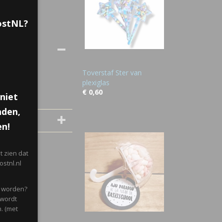
PostNL?
Toverstaf Ster van
plexiglas
€ 0,60
niet
nden,
en!
 zien dat
stnl.nl
d worden?
 wordt
. (met