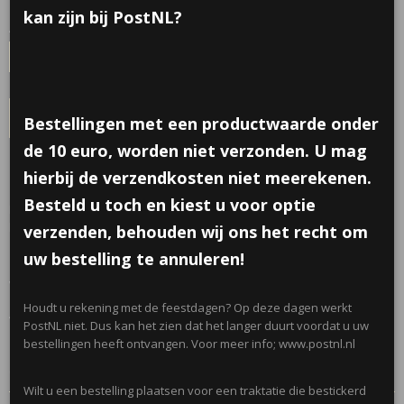
✓
Op voorraad
- Levertijd 2 werkdagen
kan zijn bij PostNL?
Aantal
IN WINKELWAGEN
Bestellingen met een productwaarde onder
de 10 euro, worden niet verzonden. U mag
Omschrijving
hierbij de verzendkosten niet meerekenen.
Besteld u toch en kiest u voor optie
Kleine dia camera . Kijk door de lens van de camera en druk op het
knopje. Je ziet verschillende plaatjes van jungledieren
verzenden, behouden wij ons het recht om
uw bestelling te annuleren!
Wordt in gemixte kleuren geleverd.
Houdt u rekening met de feestdagen? Op deze dagen werkt
Afmetingen: 8cm x 4cm x 2cm
PostNL niet. Dus kan het zien dat het langer duurt voordat u uw
bestellingen heeft ontvangen. Voor meer info; www.postnl.nl
Geschikt vanaf 3 jaar
Wilt u een bestelling plaatsen voor een traktatie die bestickerd