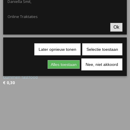
Daniella Smit,
Online Traktaties
Ok
Later opnieuw tonen
Selectie toestaan
Alles toestaan
Nee, niet akkoord
Gummen fastfood
€ 0,30