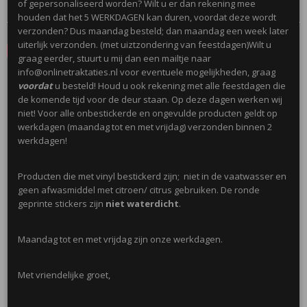
Reacties
of gepersonaliseerd worden? Wilt u er dan rekening mee
houden dat het 5 WERKDAGEN kan duren, voordat deze wordt
verzonden? Dus maandag besteld; dan maandag een week later
uiterlijk verzonden. (met uiztzondering van feestdagen)Wilt u
Save
graag eerder, stuurt u mij dan een mailtje naar
info@onlinetraktaties.nl voor eventuele mogelijkheden, graag
voordat
u besteld! Houd u ook rekening met alle feestdagen die
Ook interessant
de komende tijd voor de deur staan. Op deze dagen werken wij
niet! Voor alle onbestickerde en ongevulde producten geldt op
werkdagen (maandag tot en met vrijdag) verzonden binnen 2
werkdagen!
Producten die met vinyl bestickerd zijn; niet in de vaatwasser en
geen afwasmiddel met citroen/ citrus gebruiken. De ronde
geprinte stickers zijn
niet waterdicht
.
Maandag tot en met vrijdag zijn onze werkdagen.
Brandweer waterpistool, blusapparaat
Met vriendelijke groet,
€ 0,75