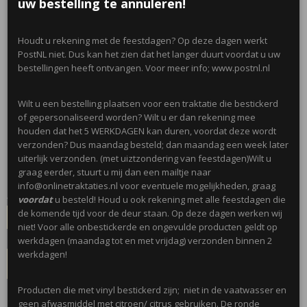
uw bestelling te annuleren!
Houdt u rekening met de feestdagen? Op deze dagen werkt
PostNL niet. Dus kan het zien dat het langer duurt voordat u uw
bestellingen heeft ontvangen. Voor meer info; www.postnl.nl
Sleutelhanger kompas,
klein
Wilt u een bestelling plaatsen voor een traktatie die bestickerd
of gepersonaliseerd worden? Wilt u er dan rekening mee
€ 0,60
houden dat het 5 WERKDAGEN kan duren, voordat deze wordt
per stuk
verzonden? Dus maandag besteld; dan maandag een week later
Minimum aantal is 6 voor
€ 3,60
(inclusief btw 21%)
uiterlijk verzonden. (met uiztzondering van feestdagen)Wilt u
graag eerder, stuurt u mij dan een mailtje naar
✓
Op voorraad
- Levertijd 2 werkdagen
info@onlinetraktaties.nl voor eventuele mogelijkheden, graag
Aantal
voordat
u besteld! Houd u ook rekening met alle feestdagen die
de komende tijd voor de deur staan. Op deze dagen werken wij
niet! Voor alle onbestickerde en ongevulde producten geldt op
werkdagen (maandag tot en met vrijdag) verzonden binnen 2
werkdagen!
IN WINKELWAGEN
Producten die met vinyl bestickerd zijn; niet in de vaatwasser en
geen afwasmiddel met citroen/ citrus gebruiken. De ronde