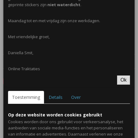
Omschrijving
geprinte stickers zijn
niet waterdicht
.
Sleutelhangers, leuk om je puntzak traktatie compleet te maken. Past
perfect bij een traktatie in leger of fortnite thema.
Maandag tot en met vrijdag zijn onze werkdagen.
Met vriendelijke groet,
Ø kompas 3,5 cm
Let op; Niet geschikt onder de drie jaar.
Daniella Smit,
Reacties
Online Traktaties
Ok
Save
Toestemming
Details
Over
Ook interessant
Op deze website worden cookies gebruikt
Cookies worden door ons gebruikt voor verkeersanalyse, het
aanbieden van sociale media-functies en het personaliseren
van informatie en advertenties. Daarnaast verlenen we onze