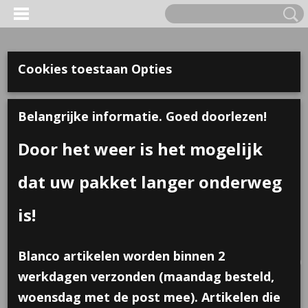
Cookies toestaan Opties
Belangrijke informatie. Goed doorlezen!
Door het weer is het mogelijk
dat uw pakket langer onderweg
is!
Inloggen
Registreren
UW WINKELWAGEN
Blanco artikelen worden binnen 2
Geen producten
(0)
werkdagen verzonden (maandag besteld,
woensdag met de post mee). Artikelen die
Home
>
Uitdelen
>
Sleutelhanger kompas, klein