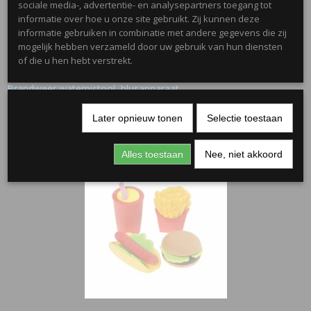
sociale media-, advertentie- en analysepartners toegang tot
informatie over hoe u onze site gebruikt. Zij kunnen deze
informatie gebruiken in combinatie met andere gegevens die zij
mogelijk hebben verzameld door uw gebruik van hun diensten
of die u hen hebt verstrekt.
Brandweer waterpistool, blusapparaat
€ 0,75
Later opnieuw tonen
Selectie toestaan
Alles toestaan
Nee, niet akkoord