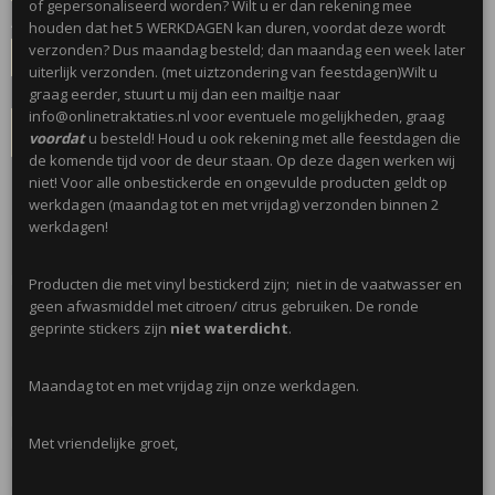
of gepersonaliseerd worden? Wilt u er dan rekening mee
Aantal
houden dat het 5 WERKDAGEN kan duren, voordat deze wordt
verzonden? Dus maandag besteld; dan maandag een week later
uiterlijk verzonden. (met uiztzondering van feestdagen)Wilt u
graag eerder, stuurt u mij dan een mailtje naar
info@onlinetraktaties.nl voor eventuele mogelijkheden, graag
IN WINKELWAGEN
voordat
u besteld! Houd u ook rekening met alle feestdagen die
de komende tijd voor de deur staan. Op deze dagen werken wij
niet! Voor alle onbestickerde en ongevulde producten geldt op
Omschrijving
werkdagen (maandag tot en met vrijdag) verzonden binnen 2
werkdagen!
Leuke snoeppotjes om zelf te vullen! Met naam en vorm naar keuze.
Leuk met een ronde sticker met thema naar wens!
Producten die met vinyl bestickerd zijn; niet in de vaatwasser en
geen afwasmiddel met citroen/ citrus gebruiken. De ronde
geprinte stickers zijn
niet waterdicht
.
8cm hoog
Maandag tot en met vrijdag zijn onze werkdagen.
Deze potjes zijn van glas en dus niet geschikt voor de jongere
kinderen,
Met vriendelijke groet,