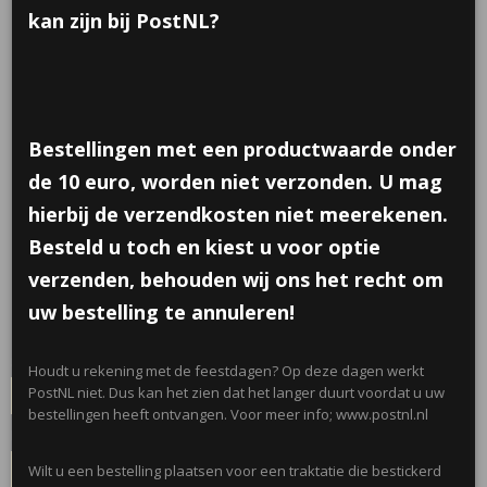
kan zijn bij PostNL?
Bestellingen met een productwaarde onder
de 10 euro, worden niet verzonden. U mag
hierbij de verzendkosten niet meerekenen.
Glazen snoeppotjes
Besteld u toch en kiest u voor optie
verzenden, behouden wij ons het recht om
€ 0,90
(inclusief btw 21%)
uw bestelling te annuleren!
✓
Op voorraad
- Levertijd 5 werkdagen
Sticker
Houdt u rekening met de feestdagen? Op deze dagen werkt
PostNL niet. Dus kan het zien dat het langer duurt voordat u uw
bestellingen heeft ontvangen. Voor meer info; www.postnl.nl
Naam, leeftijd en thema op sticker
Wilt u een bestelling plaatsen voor een traktatie die bestickerd