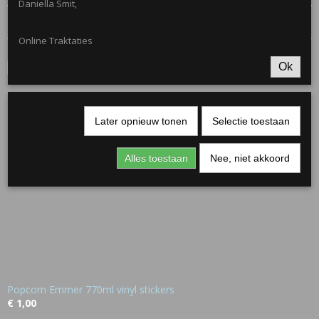
Daniella Smit,
Reacties
Online Traktaties
Ok
Save
Ook interessant
Later opnieuw tonen
Selectie toestaan
Alles toestaan
Nee, niet akkoord
Popcorn Emmer 770ml vinyl stickers
€ 1,00