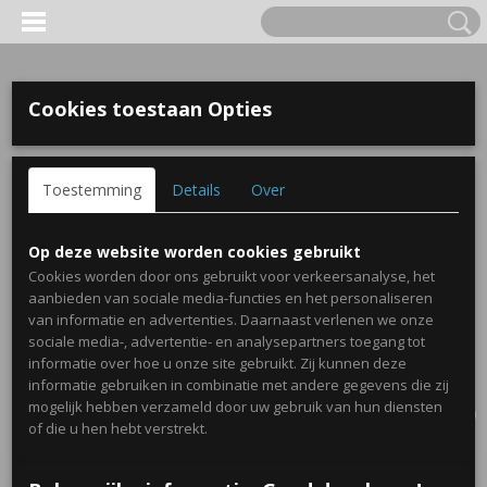
Cookies toestaan Opties
Toestemming
Details
Over
Op deze website worden cookies gebruikt
Cookies worden door ons gebruikt voor verkeersanalyse, het
aanbieden van sociale media-functies en het personaliseren
van informatie en advertenties. Daarnaast verlenen we onze
sociale media-, advertentie- en analysepartners toegang tot
informatie over hoe u onze site gebruikt. Zij kunnen deze
informatie gebruiken in combinatie met andere gegevens die zij
Inloggen
Registreren
UW WINKELWAGEN
mogelijk hebben verzameld door uw gebruik van hun diensten
Geen producten
(0)
of die u hen hebt verstrekt.
Home
>
Traktaties
>
Naam Traktatie
>
Glazen snoeppotjes