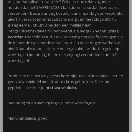
of gepersonaliseerd worden? Wilt u er dan rekening mee
houden dat het 5 WERKDAGEN kan duren, voordat deze wordt
Omschrijving
verzonden? Dus maandag besteld; dan maandag een week later
uiterlijk verzonden. (met uiztzondering van feestdagen)Wilt u
Mooie snoeppotjes van plexiglas. Met gouden veer op de bovenkant.
graag eerder, stuurt u mij dan een mailtje naar
Kan eventueel ook met vinyl naamsticker geleverd worden.
info@onlinetraktaties.nl voor eventuele mogelijkheden, graag
voordat
u besteld! Houd u ook rekening met alle feestdagen die
Afmetingen; (5,5x5,5)cm met veer 11cm
de komende tijd voor de deur staan. Op deze dagen werken wij
Niet geschik onder drie jaar!
niet! Voor alle onbestickerde en ongevulde producten geldt op
werkdagen (maandag tot en met vrijdag) verzonden binnen 2
werkdagen!
Producten die met vinyl bestickerd zijn; niet in de vaatwasser en
Reacties
geen afwasmiddel met citroen/ citrus gebruiken. De ronde
geprinte stickers zijn
niet waterdicht
.
Save
Maandag tot en met vrijdag zijn onze werkdagen.
Ook interessant
Met vriendelijke groet,