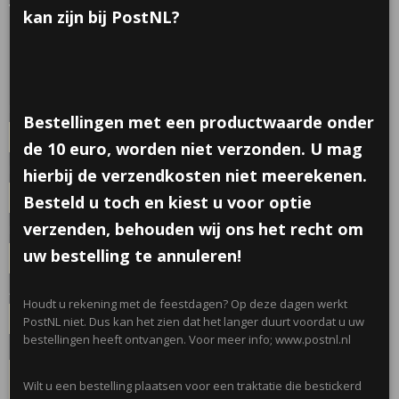
veer
kan zijn bij PostNL?
€ 0,70
(inclusief btw 21%)
✓
Op voorraad
- Levertijd 5 werkdagen
Met of zonder naam
Bestellingen met een productwaarde onder
de 10 euro, worden niet verzonden. U mag
Namen
hierbij de verzendkosten niet meerekenen.
Besteld u toch en kiest u voor optie
verzenden, behouden wij ons het recht om
Kleur vinyl
uw bestelling te annuleren!
Aantal
Houdt u rekening met de feestdagen? Op deze dagen werkt
PostNL niet. Dus kan het zien dat het langer duurt voordat u uw
bestellingen heeft ontvangen. Voor meer info; www.postnl.nl
IN WINKELWAGEN
Wilt u een bestelling plaatsen voor een traktatie die bestickerd