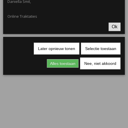
Daniella Smit,
Online Traktaties
Ok
Later opnieuw tonen
Selectie toestaan
Mini Emmertje 155ml
€ 0,50
Alles toestaan
Nee, niet akkoord