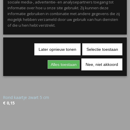
Mini Emmertje 155ml
sociale media-, advertentie- en analysepartners toegang tot
€ 0,50
informatie over hoe u onze site gebruikt. Zij kunnen deze
informatie gebruiken in combinatie met andere gegevens die zij
mogelijk hebben verzameld door uw gebruik van hun diensten
of die u hen hebt verstrekt.
Later opnieuw tonen
Selectie toestaan
Alles toestaan
Nee, niet akkoord
Rond kaartje zwart 5 cm
€ 0,15