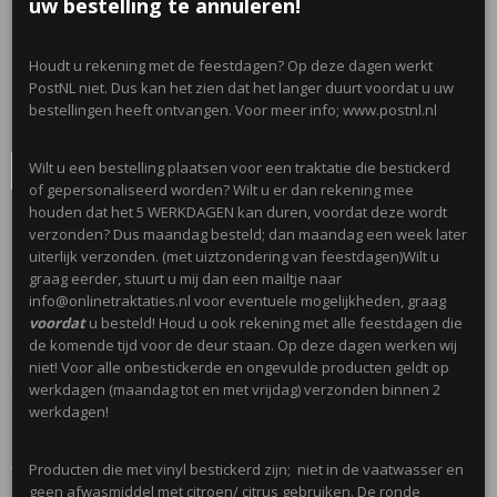
pension; 10 stuks
uw bestelling te annuleren!
€ 1,00
Houdt u rekening met de feestdagen? Op deze dagen werkt
(inclusief btw 21%)
PostNL niet. Dus kan het zien dat het langer duurt voordat u uw
✘
Niet op voorraad
bestellingen heeft ontvangen. Voor meer info; www.postnl.nl
Ontvang een mailtje zodra het product weer op voorraad is.
Wilt u een bestelling plaatsen voor een traktatie die bestickerd
Verstuur
of gepersonaliseerd worden? Wilt u er dan rekening mee
houden dat het 5 WERKDAGEN kan duren, voordat deze wordt
Omschrijving
verzonden? Dus maandag besteld; dan maandag een week later
uiterlijk verzonden. (met uiztzondering van feestdagen)Wilt u
Stickers in twee varianten (zwart en wit). Met de tekst; Ik zwaai gedag,
graag eerder, stuurt u mij dan een mailtje naar
omdat ik met pensioen mag!
info@onlinetraktaties.nl voor eventuele mogelijkheden, graag
voordat
u besteld! Houd u ook rekening met alle feestdagen die
de komende tijd voor de deur staan. Op deze dagen werken wij
niet! Voor alle onbestickerde en ongevulde producten geldt op
Leuk in combinatie met onze blanco artikelen; zoals snoepkokers, mini
werkdagen (maandag tot en met vrijdag) verzonden binnen 2
emmertjes, etc!
werkdagen!
Afmeting; 4 cm
Producten die met vinyl bestickerd zijn; niet in de vaatwasser en
geen afwasmiddel met citroen/ citrus gebruiken. De ronde