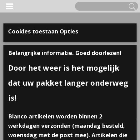
Cookies toestaan Opties
Belangrijke informatie. Goed doorlezen!
Door het weer is het mogelijk
dat uw pakket langer onderweg
is!
Inloggen
Registreren
UW WINKELWAGEN
Blanco artikelen worden binnen 2
Geen producten
(0)
werkdagen verzonden (maandag besteld,
woensdag met de post mee). Artikelen die
Home
>
Traktaties
>
Sticker; zwaai gedag, pension; 10 stuks