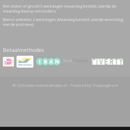
Met sticker of gevuld 5 werkdagen (maandag besteld, uiterlijk de
maandag daarop verzonden.)
Blanco artikelen; 2 werkdagen (Maandag besteld, uiterlijk woensdag
met de post mee).
Betaalmethodes
© 2026 www.onlinetraktaties.nl - Powered by Shoppagina.nl