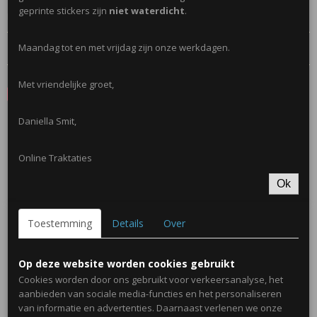
geprinte stickers zijn
niet waterdicht
.
Let op; Niet geschikt onder de 3 jaar!
Reacties
Maandag tot en met vrijdag zijn onze werkdagen.
Met vriendelijke groet,
Save
Daniella Smit,
Ook interessant
Online Traktaties
Ok
Toestemming
Details
Over
Op deze website worden cookies gebruikt
Cookies worden door ons gebruikt voor verkeersanalyse, het
aanbieden van sociale media-functies en het personaliseren
van informatie en advertenties. Daarnaast verlenen we onze
Mini Emmertje 155ml