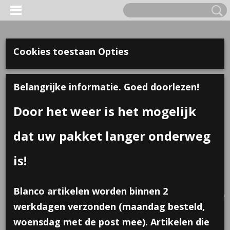
Cookies toestaan Opties
Belangrijke informatie. Goed doorlezen!
Door het weer is het mogelijk
dat uw pakket langer onderweg
is!
Inloggen
Registreren
UW WINKELWAGEN
Blanco artikelen worden binnen 2
Geen producten
(0)
werkdagen verzonden (maandag besteld,
woensdag met de post mee). Artikelen die
Home
>
Traktaties
>
Plexi muis met strik