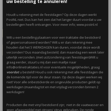
uw bestelling te annuleren!
€ 0,65
per stuk
Minimum aantal is 6 voor
€ 3,90
(inclusief btw 21%)
Houdt u rekening met de feestdagen? Op deze dagen werkt
✓
Op voorraad
- Levertijd 1 werkdag
PostNL niet. Dus kan het zien dat het langer duurt voordat u uw
bestellingen heeft ontvangen. Voor meer info; www.postnl.nl
Aantal
Wilt u een bestelling plaatsen voor een traktatie die bestickerd
of gepersonaliseerd worden? Wilt u er dan rekening mee
houden dat het 5 WERKDAGEN kan duren, voordat deze wordt
IN WINKELWAGEN
verzonden? Dus maandag besteld; dan maandag een week later
uiterlijk verzonden. (met uiztzondering van feestdagen)Wilt u
graag eerder, stuurt u mij dan een mailtje naar
Omschrijving
info@onlinetraktaties.nl voor eventuele mogelijkheden, graag
voordat
u besteld! Houd u ook rekening met alle feestdagen die
Leuke snoepdoosje in de vorm van Minnie met een strikje. Deze
de komende tijd voor de deur staan. Op deze dagen werken wij
doosjes bestaan uit 2 delen die je op elkaar kan klikken. Het doosje is
niet! Voor alle onbestickerde en ongevulde producten geldt op
transparant, dus je kan zien welke snoepjes er in zitten!
werkdagen (maandag tot en met vrijdag) verzonden binnen 2
werkdagen!
Afmetingen; (9x7x3,5)cm
Producten die met vinyl bestickerd zijn; niet in de vaatwasser en
geen afwasmiddel met citroen/ citrus gebruiken. De ronde