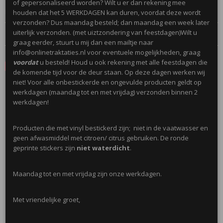
of gepersonaliseerd worden? Wilt u er dan rekening mee
Let op; Niet geschik onder de 3 jaar!
houden dat het 5 WERKDAGEN kan duren, voordat deze wordt
verzonden? Dus maandag besteld; dan maandag een week later
Reacties
uiterlijk verzonden. (met uiztzondering van feestdagen)Wilt u
graag eerder, stuurt u mij dan een mailtje naar
info@onlinetraktaties.nl voor eventuele mogelijkheden, graag
voordat
u besteld! Houd u ook rekening met alle feestdagen die
Save
de komende tijd voor de deur staan. Op deze dagen werken wij
niet! Voor alle onbestickerde en ongevulde producten geldt op
werkdagen (maandag tot en met vrijdag) verzonden binnen 2
Ook interessant
werkdagen!
Producten die met vinyl bestickerd zijn; niet in de vaatwasser en
geen afwasmiddel met citroen/ citrus gebruiken. De ronde
geprinte stickers zijn
niet waterdicht
.
Maandag tot en met vrijdag zijn onze werkdagen.
Met vriendelijke groet,
Mini Emmertje 155ml