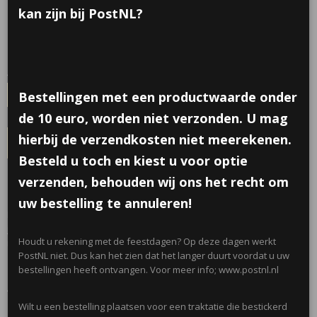
€ 0,55
kan zijn bij PostNL?
per stuk
Minimum aantal is 6 voor
€ 3,30
(inclusief btw 21%)
✓
Op voorraad
- Levertijd 5 werkdagen
Aantal
Bestellingen met een productwaarde onder
de 10 euro, worden niet verzonden. U mag
hierbij de verzendkosten niet meerekenen.
IN WINKELWAGEN
Besteld u toch en kiest u voor optie
verzenden, behouden wij ons het recht om
Omschrijving
uw bestelling te annuleren!
Leuke uiltjes van plexiglas. Dit snoepdoosje bestaat uit twee delen die
je in elkaar kan klikken. Het is een doorzichtig doosje die je kan vullen
Houdt u rekening met de feestdagen? Op deze dagen werkt
met gewenst (klein) snoepgoed.
PostNL niet. Dus kan het zien dat het langer duurt voordat u uw
bestellingen heeft ontvangen. Voor meer info; www.postnl.nl
Afmetingen; (7x6x2)cm
Wilt u een bestelling plaatsen voor een traktatie die bestickerd