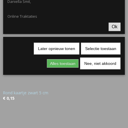
Daniella Smit,
€ 0,50
Online Traktaties
Ok
Later opnieuw tonen
Selectie toestaan
Alles toestaan
Nee, niet akkoord
Rond kaartje zwart 5 cm
€ 0,15