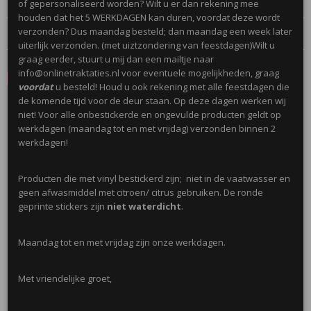
of gepersonaliseerd worden? Wilt u er dan rekening mee
houden dat het 5 WERKDAGEN kan duren, voordat deze wordt
Reacties
verzonden? Dus maandag besteld; dan maandag een week later
uiterlijk verzonden. (met uiztzondering van feestdagen)Wilt u
graag eerder, stuurt u mij dan een mailtje naar
info@onlinetraktaties.nl voor eventuele mogelijkheden, graag
Save
voordat
u besteld! Houd u ook rekening met alle feestdagen die
de komende tijd voor de deur staan. Op deze dagen werken wij
niet! Voor alle onbestickerde en ongevulde producten geldt op
Ook interessant
werkdagen (maandag tot en met vrijdag) verzonden binnen 2
werkdagen!
Producten die met vinyl bestickerd zijn; niet in de vaatwasser en
geen afwasmiddel met citroen/ citrus gebruiken. De ronde
geprinte stickers zijn
niet waterdicht
.
Maandag tot en met vrijdag zijn onze werkdagen.
Met vriendelijke groet,
Mini Emmertje 155ml
€ 0,50