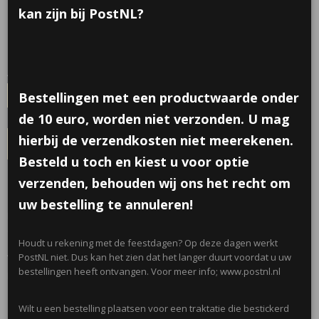
€ 0,60
kan zijn bij PostNL?
per stuk
Minimum aantal is 6 voor
€ 3,60
(inclusief btw 21%)
✓
Op voorraad
- Levertijd 1 werkdag
Aantal
Bestellingen met een productwaarde onder
de 10 euro, worden niet verzonden. U mag
hierbij de verzendkosten niet meerekenen.
IN WINKELWAGEN
Besteld u toch en kiest u voor optie
verzenden, behouden wij ons het recht om
Omschrijving
uw bestelling te annuleren!
Deze leuke Alpaca plexi snoepdoosje, bestaan uit 2 delen die je in
elkaar kan klikken. Leuk om gekleurde snoepjes in te traktateren!
Houdt u rekening met de feestdagen? Op deze dagen werkt
Afmetingen; (9x7x3,5)cm
PostNL niet. Dus kan het zien dat het langer duurt voordat u uw
bestellingen heeft ontvangen. Voor meer info; www.postnl.nl
Let op; Niet geshcikt onder de 3 jaar!
Wilt u een bestelling plaatsen voor een traktatie die bestickerd