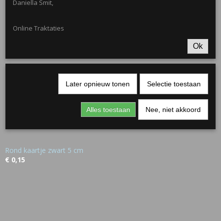
Daniella Smit,
Online Traktaties
Ok
Later opnieuw tonen
Selectie toestaan
Alles toestaan
Nee, niet akkoord
Rond kaartje zwart 5 cm
€ 0,15