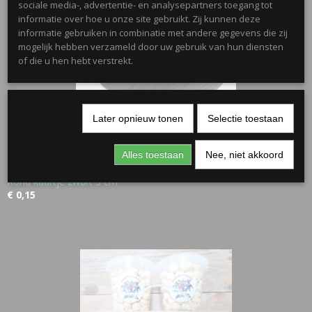
sociale media-, advertentie- en analysepartners toegang tot
informatie over hoe u onze site gebruikt. Zij kunnen deze
informatie gebruiken in combinatie met andere gegevens die zij
mogelijk hebben verzameld door uw gebruik van hun diensten
of die u hen hebt verstrekt.
Later opnieuw tonen
Selectie toestaan
Alles toestaan
Nee, niet akkoord
Rond kaartje zwart 5 cm
€ 0,15