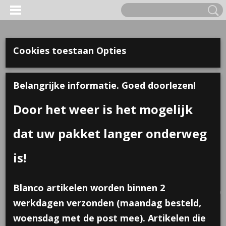
Cookies toestaan Opties
Belangrijke informatie. Goed doorlezen!
Door het weer is het mogelijk
dat uw pakket langer onderweg
is!
Inloggen
Registreren
UW WINKELWAGEN
Blanco artikelen worden binnen 2
Geen producten
(0)
werkdagen verzonden (maandag besteld,
woensdag met de post mee). Artikelen die
Home
>
Traktaties
>
Sticker; 4 jaar neon, 10 stuks