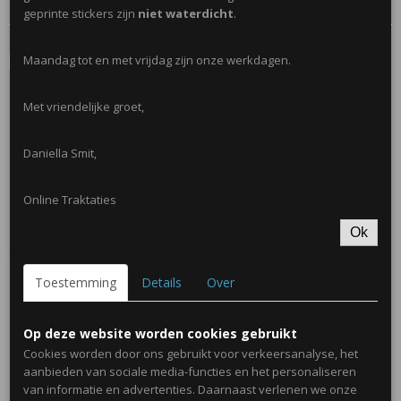
Reacties
geprinte stickers zijn
niet waterdicht
.
Maandag tot en met vrijdag zijn onze werkdagen.
Save
Met vriendelijke groet,
Ook interessant
Daniella Smit,
Online Traktaties
Ok
Toestemming
Details
Over
Op deze website worden cookies gebruikt
Mini Emmertje 155ml
Cookies worden door ons gebruikt voor verkeersanalyse, het
€ 0,50
aanbieden van sociale media-functies en het personaliseren
van informatie en advertenties. Daarnaast verlenen we onze