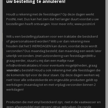
stuks
uw bestelling te annuleren!
€ 1,00
Houdt u rekening met de feestdagen? Op deze dagen werkt
(inclusief btw 21%)
PostNL niet. Dus kan het zien dat het langer duurt voordat u uw
✓
Op voorraad
- Levertijd 5 werkdagen
bestellingen heeft ontvangen. Voor meer info; www.postnl.nl
Aantal
Wilt u een bestelling plaatsen voor een traktatie die bestickerd
of gepersonaliseerd worden? Wilt u er dan rekening mee
houden dat het 5 WERKDAGEN kan duren, voordat deze wordt
verzonden? Dus maandag besteld; dan maandag een week later
IN WINKELWAGEN
uiterlijk verzonden. (met uiztzondering van feestdagen)Wilt u
graag eerder, stuurt u mij dan een mailtje naar
info@onlinetraktaties.nl voor eventuele mogelijkheden, graag
Omschrijving
voordat
u besteld! Houd u ook rekening met alle feestdagen die
de komende tijd voor de deur staan. Op deze dagen werken wij
Leuke ronde stickers worden per 10 stuks geleverd. Met de
niet! Voor alle onbestickerde en ongevulde producten geldt op
tekst;Hoera! 4 jaar!
werkdagen (maandag tot en met vrijdag) verzonden binnen 2
werkdagen!
Leuk in combinatie met blanco traktaties
Afmeting; 4 cm
Producten die met vinyl bestickerd zijn; niet in de vaatwasser en
geen afwasmiddel met citroen/ citrus gebruiken. De ronde