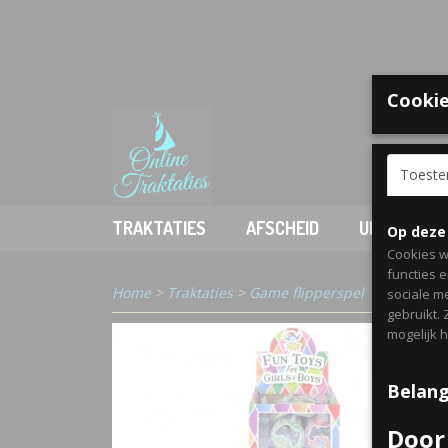
Cookie
Welkom
Toest
TRAKTATIES
AFSCHEID
UITDELEN
Op deze
Cookies w
functies 
Home
>
Traktaties
>
Game flipperspel
sociale m
gebruikt.
mogelijk 
Belang
Door