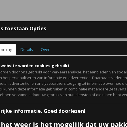
s toestaan Opties
 bij Online Traktaties
Contact
Over ons
Voorwaarden
Gast
emming
Details
Over
GEBOORTE TRAKTATIES
ZAKJES, DOOSJES & KAART
 website worden cookies gebruikt
orden door ons gebruikt voor verkeersanalyse, het aanbieden van socia
en het personaliseren van informatie en advertenties. Daarnaast verlene
edia-, advertentie- en analysepartners toegang tot informatie over hoe u 
 Zij kunnen deze informatie gebruiken in combinatie met andere gegevens d
Game flipperspel
hebben verzameld door uw gebruik van hun diensten of die u hen hebt ver
€ 0,30
rijke informatie. Goed doorlezen!
per stuk
Minimum aantal is 8 voor
€ 2,40
(inclusief btw 21%)
 het weer is het mogelijk dat uw pak
✓
Op voorraad
- Levertijd 2 werkdagen