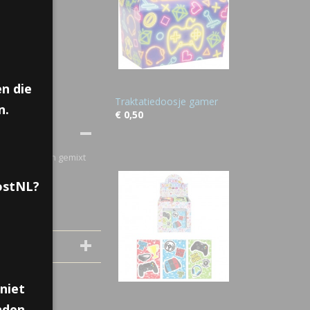
n die
Traktatiedoosje gamer
n.
€ 0,50
ringen, worden gemixt
PostNL?
niet
nden,