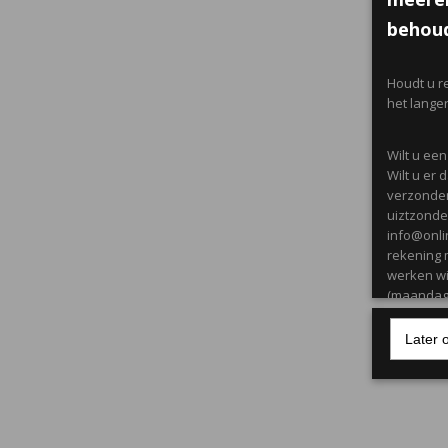
behoud
Houdt u r
het lange
Wilt u ee
Wilt u er
verzonden
uiztzonder
info@onli
rekening 
werken wi
(maandag 
Later 
Producten
citroen/ c
Maandag t