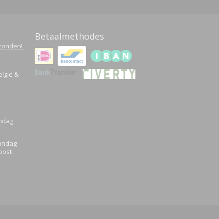
Betaalmethodes
rzonden!
elgië &
Ok
andag
aandag
post