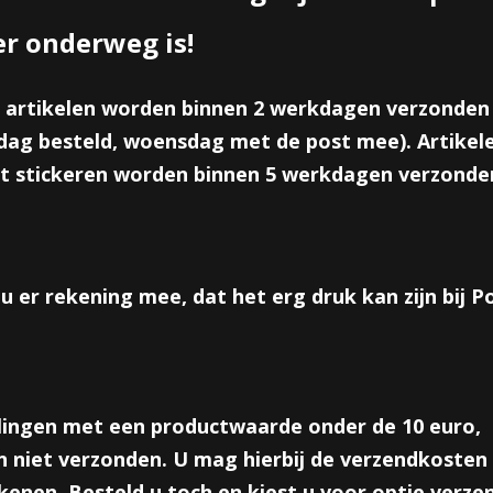
Aantal
er onderweg is!
 artikelen worden binnen 2 werkdagen verzonden
IN WINKELWAGEN
ag besteld, woensdag met de post mee). Artikele
t stickeren worden binnen 5 werkdagen verzonde
Omschrijving
Leuke flipperspelletjes in thema gamen. in 3 verschillende uitvoe
geleverd.
u er rekening mee, dat het erg druk kan zijn bij 
Afmetng; ongeveer 6 cm
Reacties
lingen met een productwaarde onder de 10 euro,
 niet verzonden. U mag hierbij de verzendkosten 
Save
enen. Besteld u toch en kiest u voor optie verze