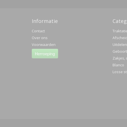
Met vriend
Informatie
Categ
Daniella S
Contact
Traktati
Online Tr
Over ons
Afschei
Voorwaarden
Uitdelen
Geboorte
Herroeping
Zakjes, 
Blanco
Losse st