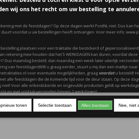
en wij ons het recht om uw bestelling te annuler
ekening met de feestdagen? Op deze dagen werkt PostNL niet. Dus kan het
r duurt voordat u uw bestellingen heeft ontvangen. Voor meer info; www.po
n bestelling plaatsen voor een traktatie die bestickerd of gepersonaliseer
 dan rekening mee houden dat het 5 WERKDAGEN kan duren, voordat deze
? Dus maandag besteld; dan maandag een week later uiterlijk verzonden
ing van feestdagen)Wilt u graag eerder, stuurt u mij dan een mailtje naar
netraktaties.nl voor eventuele mogelijkheden, graag
voordat
u besteld! H
met alle feestdagen die de komende tijd voor de deur staan. Op deze da
j niet! Voor alle onbestickerde en ongevulde producten geldt op werkdag
tot en met vrijdag) verzonden binnen 2 werkdagen!
opnieuw tonen
Selectie toestaan
Alles toestaan
Nee, niet 
 die met vinyl bestickerd zijn; niet in de vaatwasser en geen afwasmidde
itrus gebruiken. De ronde geprinte stickers zijn
niet waterdicht
.
ot en met vrijdag zijn onze werkdagen.