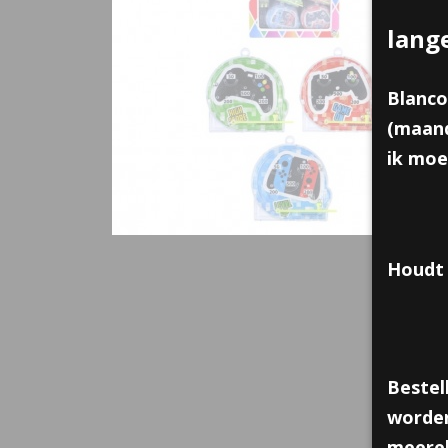
lang
Blanco
(maand
ik moe
Houdt 
Bestel
worden
meerek