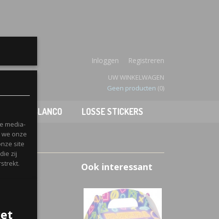
enboek
Inloggen
Registreren
UW WINKELWAGEN
Geen producten
(0)
JES
BLANCO
LOSSE STICKERS
le media-
n we onze
onze site
ie zij
strekt.
Ook interessant
ket