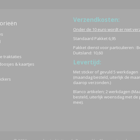
elijke groet,
Verzendkosten:
orieën
mit,
Onder de 10 euro wordt er niet ve
es
Standaard Pakket 6,95
aktaties
d
Pakket dienst voor particulieren : B
Duitsland: 10,60
 traktaties
Levertijd:
doosjes & kaartjes
Met sticker of gevuld 5 werkdagen
(maandag besteld, uiterlijk de ma
ickers
daarop verzonden.)
Blanco artikelen; 2 werkdagen (M
besteld, uiterlijk woensdag met de 
mee).