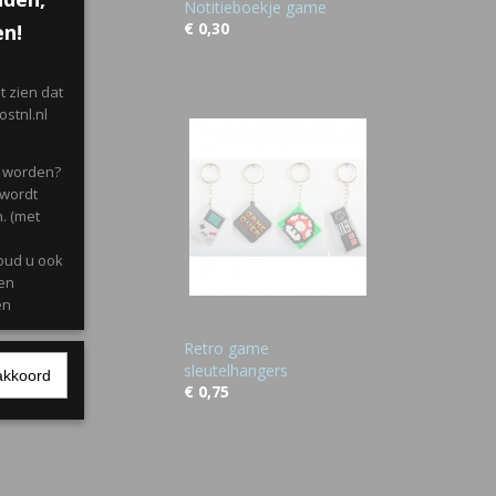
Notitieboekje game
€ 0,30
en!
 zien dat
stnl.nl
d worden?
 wordt
. (met
oud u ook
gen
en
Retro game
sleutelhangers
akkoord
l met
€ 0,75