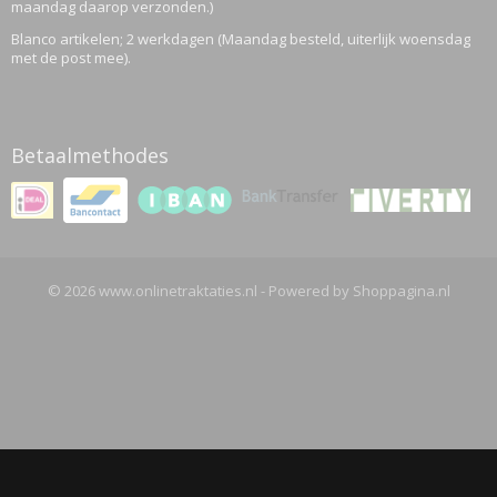
maandag daarop verzonden.)
Blanco artikelen; 2 werkdagen (Maandag besteld, uiterlijk woensdag
met de post mee).
Betaalmethodes
© 2026 www.onlinetraktaties.nl - Powered by Shoppagina.nl