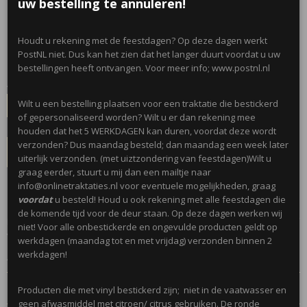
10 stuks
uw bestelling te annuleren!
€ 1,00
Houdt u rekening met de feestdagen? Op deze dagen werkt
(inclusief btw 21%)
PostNL niet. Dus kan het zien dat het langer duurt voordat u uw
✓
Op voorraad
- Levertijd 5 werkdagen
bestellingen heeft ontvangen. Voor meer info; www.postnl.nl
Aantal
Wilt u een bestelling plaatsen voor een traktatie die bestickerd
of gepersonaliseerd worden? Wilt u er dan rekening mee
houden dat het 5 WERKDAGEN kan duren, voordat deze wordt
verzonden? Dus maandag besteld; dan maandag een week later
IN WINKELWAGEN
uiterlijk verzonden. (met uiztzondering van feestdagen)Wilt u
graag eerder, stuurt u mij dan een mailtje naar
info@onlinetraktaties.nl voor eventuele mogelijkheden, graag
Omschrijving
voordat
u besteld! Houd u ook rekening met alle feestdagen die
de komende tijd voor de deur staan. Op deze dagen werken wij
Leuke ronde stickers worden per 10 stuks geleverd. Met de tekst; Knuf
niet! Voor alle onbestickerde en ongevulde producten geldt op
voor de juf!
werkdagen (maandag tot en met vrijdag) verzonden binnen 2
werkdagen!
Afmeting; 4 cm
Reacties
Producten die met vinyl bestickerd zijn; niet in de vaatwasser en
geen afwasmiddel met citroen/ citrus gebruiken. De ronde