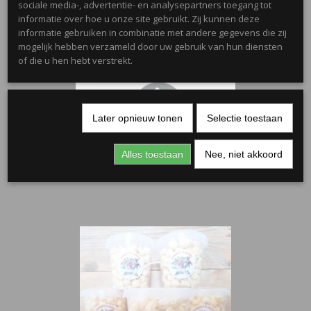
sociale media-, advertentie- en analysepartners toegang tot
informatie over hoe u onze site gebruikt. Zij kunnen deze
informatie gebruiken in combinatie met andere gegevens die zij
mogelijk hebben verzameld door uw gebruik van hun diensten
of die u hen hebt verstrekt.
Later opnieuw tonen
Selectie toestaan
Alles toestaan
Nee, niet akkoord
Rond kaartje zwart 5 cm
€ 0,15