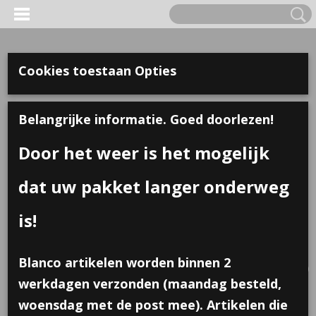
Cookies toestaan Opties
Belangrijke informatie. Goed doorlezen!
Door het weer is het mogelijk
dat uw pakket langer onderweg
is!
Inloggen
Registreren
UW WINKELWAGEN
Blanco artikelen worden binnen 2
Geen producten
(0)
werkdagen verzonden (maandag besteld,
woensdag met de post mee). Artikelen die
Home
>
Traktaties
>
Sticker; Knuf voor de juf, 10 stuks