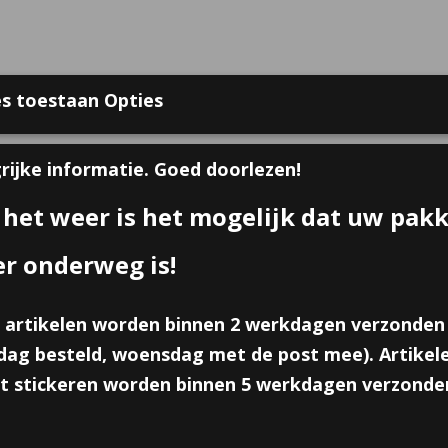
s toestaan Opties
 bij Online Traktaties
Contact
Over ons
Voorwaarden
Gast
rijke informatie. Goed doorlezen!
 het weer is het mogelijk dat uw pak
GEBOORTE TRAKTATIES
ZAKJES, DOOSJES & KAART
er onderweg is!
tuks
 artikelen worden binnen 2 werkdagen verzonden
Sticker; Ik ben grote zus!
ag besteld, woensdag met de post mee). Artikele
€ 1,00
t stickeren worden binnen 5 werkdagen verzonde
(inclusief btw 21%)
✓
Op voorraad
- Levertijd 5 werkdagen