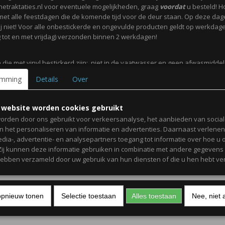
netraktaties.nl voor eventuele mogelijkheden, graag
voordat
u besteld! H
met alle feestdagen die de komende tijd voor de deur staan. Op deze da
j niet! Voor alle onbestickerde en ongevulde producten geldt op werkdag
tot en met vrijdag) verzonden binnen 2 werkdagen!
 die met vinyl bestickerd zijn; niet in de vaatwasser en geen afwasmidde
itrus gebruiken. De ronde geprinte stickers zijn
niet waterdicht
.
emming
Details
Over
ot en met vrijdag zijn onze werkdagen.
 website worden cookies gebruikt
orden door ons gebruikt voor verkeersanalyse, het aanbieden van socia
elijke groet,
en het personaliseren van informatie en advertenties. Daarnaast verlene
edia-, advertentie- en analysepartners toegang tot informatie over hoe u 
 Zij kunnen deze informatie gebruiken in combinatie met andere gegevens d
mit,
hebben verzameld door uw gebruik van hun diensten of die u hen hebt ver
aktaties
opnieuw tonen
Selectie toestaan
Alles toestaan
Nee, niet 