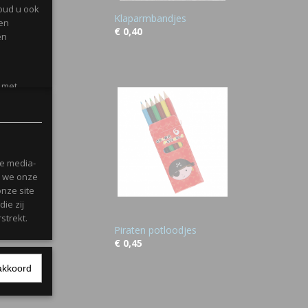
oud u ook
Klaparmbandjes
gen
€ 0,40
en
l met
le media-
n we onze
onze site
ie zij
strekt.
Piraten potloodjes
€ 0,45
Ok
akkoord