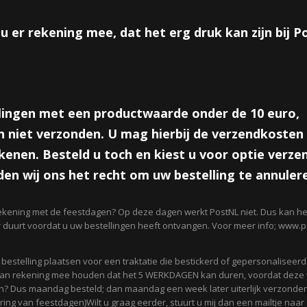
Aantal
u er rekening mee, dat het erg druk kan zijn bij 
IN WINKELWAGEN
lingen met een productwaarde onder de 10 euro,
Omschrijving
 niet verzonden. U mag hierbij de verzendkosten 
Leuke ronde stickers worden per 10 stuks geleverd. Met de tekst; I
enen. Besteld u toch en kiest u voor optie verze
Leuk voor een geboortetraktatie!
en wij ons het recht om uw bestelling te annuler
Afmeting; 4 cm
ekening met de feestdagen? Op deze dagen werkt PostNL niet. Dus kan het
Reacties
r duurt voordat u uw bestellingen heeft ontvangen. Voor meer info; www.po
n bestelling plaatsen voor een traktatie die bestickerd of gepersonaliseer
Save
 dan rekening mee houden dat het 5 WERKDAGEN kan duren, voordat deze
? Dus maandag besteld; dan maandag een week later uiterlijk verzonden
ing van feestdagen)Wilt u graag eerder, stuurt u mij dan een mailtje naar