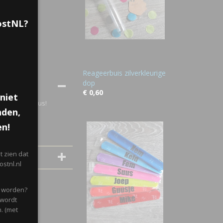
PostNL?
Reageerbuis zilverkleurige
dop
€ 0,60
niet
k ben grote zus!
nden,
en!
 zien dat
stnl.nl
d worden?
 wordt
. (met