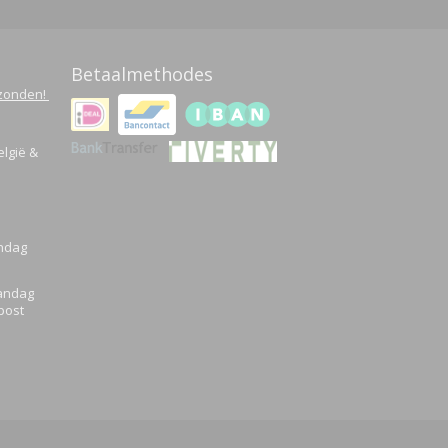
Betaalmethodes
rzonden!
elgië &
andag
aandag
post