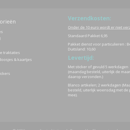
Verzendkosten:
orieën
Onder de 10 euro wordt er niet ve
es
Standaard Pakket 6,95
d
Pakket dienst voor particulieren : B
Duitsland: 10,60
 traktaties
Levertijd:
doosjes & kaartjes
Met sticker of gevuld 5 werkdagen
(maandag besteld, uiterlijk de ma
ickers
daarop verzonden.)
Blanco artikelen; 2 werkdagen (M
besteld, uiterlijk woensdag met de 
mee).