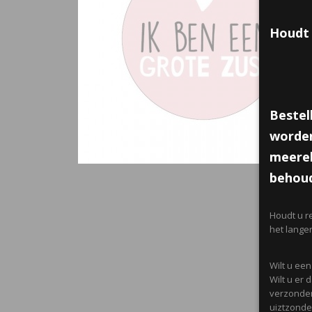
Houdt 
Bestel
worden
meerek
behoud
Houdt u r
het lange
Wilt u ee
Wilt u er
verzonden
uiztzonder