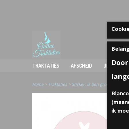
Cookie
Welkom
Belang
Door
TRAKTATIES
AFSCHEID
UITDELEN
lang
Home
>
Traktaties
>
Sticker; Ik ben grote zus! 10 s
Blanco
(maand
ik moe