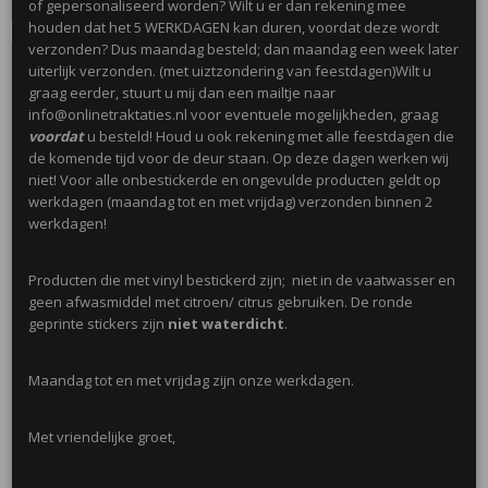
of gepersonaliseerd worden? Wilt u er dan rekening mee
houden dat het 5 WERKDAGEN kan duren, voordat deze wordt
Save
verzonden? Dus maandag besteld; dan maandag een week later
uiterlijk verzonden. (met uiztzondering van feestdagen)Wilt u
Ook interessant
graag eerder, stuurt u mij dan een mailtje naar
info@onlinetraktaties.nl voor eventuele mogelijkheden, graag
voordat
u besteld! Houd u ook rekening met alle feestdagen die
de komende tijd voor de deur staan. Op deze dagen werken wij
niet! Voor alle onbestickerde en ongevulde producten geldt op
werkdagen (maandag tot en met vrijdag) verzonden binnen 2
werkdagen!
Producten die met vinyl bestickerd zijn; niet in de vaatwasser en
geen afwasmiddel met citroen/ citrus gebruiken. De ronde
geprinte stickers zijn
niet waterdicht
.
Mini Emmertje 155ml
Maandag tot en met vrijdag zijn onze werkdagen.
€ 0,50
Met vriendelijke groet,