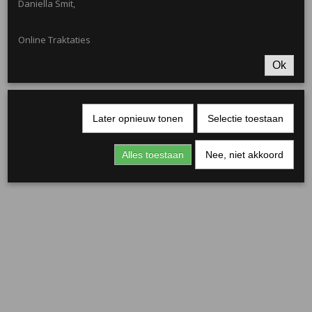
Daniella Smit,
Online Traktaties
Ok
Later opnieuw tonen
Selectie toestaan
Rond kaartje zwart 5 cm
Alles toestaan
Nee, niet akkoord
€ 0,15