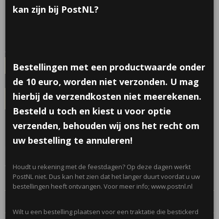
€ 0,30
kan zijn bij PostNL?
per stuk
Minimum aantal is 18 voor
€ 5,40
(inclusief btw 21%)
✓
Op voorraad
- Levertijd 1 werkdag
Aantal
Bestellingen met een productwaarde onder
de 10 euro, worden niet verzonden. U mag
hierbij de verzendkosten niet meerekenen.
IN WINKELWAGEN
Besteld u toch en kiest u voor optie
verzenden, behouden wij ons het recht om
Omschrijving
uw bestelling te annuleren!
Kleine vrolijk kaartje, om je traktatie persoonlijk te maken!
Afmetingen;36 x 80 mm
Houdt u rekening met de feestdagen? Op deze dagen werkt
PostNL niet. Dus kan het zien dat het langer duurt voordat u uw
Zonder touwtje.
bestellingen heeft ontvangen. Voor meer info; www.postnl.nl
Reacties
Wilt u een bestelling plaatsen voor een traktatie die bestickerd