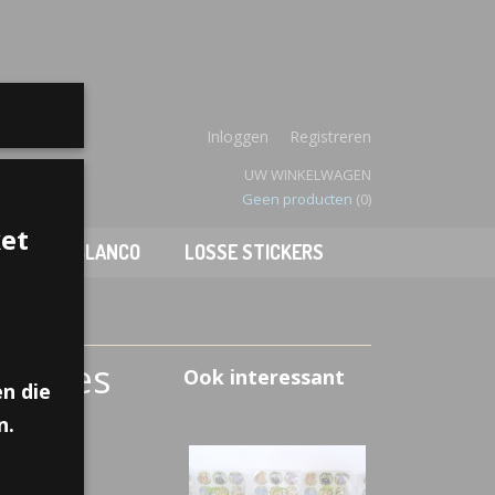
enboek
Inloggen
Registreren
UW WINKELWAGEN
Geen producten
(0)
ket
JES
BLANCO
LOSSE STICKERS
uigjes
Ook interessant
n die
n.