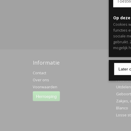
Toest
info@onli
rekening 
werken wi
Op deze
(maandag 
Cookies w
functies 
sociale m
Producten
gebruikt.
citroen/ c
mogelijk 
Maandag t
Informatie
Categ
Later 
Contact
Met vriend
Traktati
Over ons
Afschei
Voorwaarden
Uitdelen
Daniella S
Geboorte
Herroeping
Zakjes, 
Online Tr
Blanco
Losse st