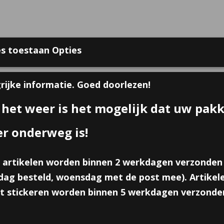
s toestaan Opties
 bij Online Traktaties
Contact
Over ons
Voorwaarden
Gast
rijke informatie. Goed doorlezen!
 het weer is het mogelijk dat uw pak
GEBOORTE TRAKTATIES
ZAKJES, DOOSJES & KAART
er onderweg is!
es
 artikelen worden binnen 2 werkdagen verzonden
Pullback brandweer voert
ag besteld, woensdag met de post mee). Artikele
€ 0,60
t stickeren worden binnen 5 werkdagen verzonde
per stuk
Minimum aantal is 6 voor
€ 3,60
(inclusief btw 21%)
✓
Op voorraad
- Levertijd 2 werkdagen