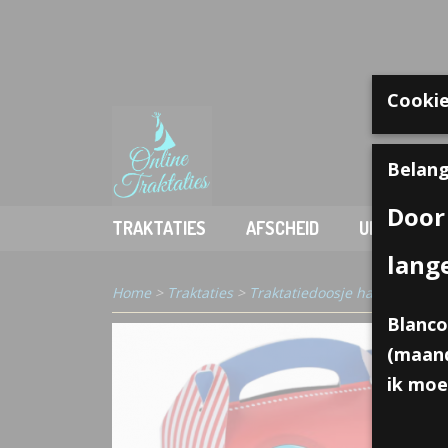
Cookie
Welkom
Belang
Door
TRAKTATIES
AFSCHEID
UITDELEN
lang
Home
>
Traktaties
>
Traktatiedoosje haai
Blanco
(maand
ik moe