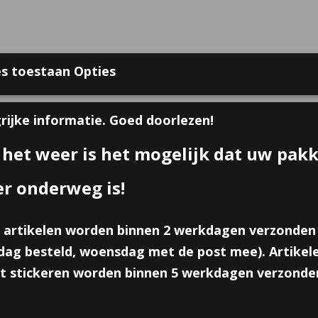
s toestaan Opties
 bij Online Traktaties
Contact
Over ons
Voorwaarden
Gast
rijke informatie. Goed doorlezen!
 het weer is het mogelijk dat uw pak
GEBOORTE TRAKTATIES
ZAKJES, DOOSJES & KAART
er onderweg is!
 artikelen worden binnen 2 werkdagen verzonden
Traktatiedoosje haai
ag besteld, woensdag met de post mee). Artikele
€ 0,45
t stickeren worden binnen 5 werkdagen verzonde
per stuk
Minimum aantal is 8 voor
€ 3,60
(inclusief btw 21%)
✓
Op voorraad
- Levertijd 5 werkdagen