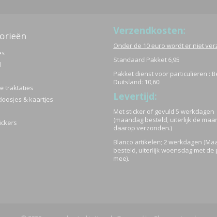
Verzendkosten:
orieën
Onder de 10 euro wordt er niet ve
es
Standaard Pakket 6,95
d
Pakket dienst voor particulieren : B
Duitsland: 10,60
 traktaties
Levertijd:
doosjes & kaartjes
Met sticker of gevuld 5 werkdagen
(maandag besteld, uiterlijk de ma
ickers
daarop verzonden.)
Blanco artikelen; 2 werkdagen (M
besteld, uiterlijk woensdag met de 
mee).