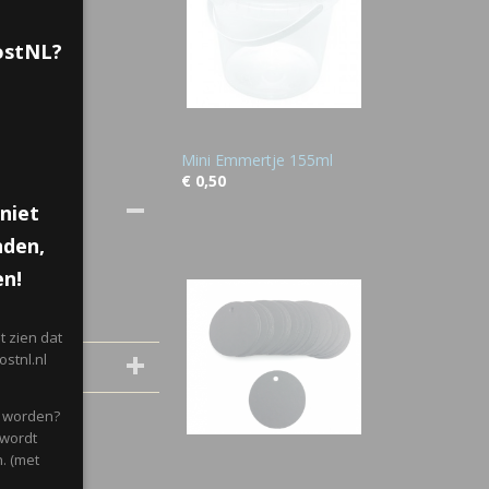
PostNL?
Mini Emmertje 155ml
€ 0,50
niet
nden,
en!
 zien dat
stnl.nl
d worden?
 wordt
. (met