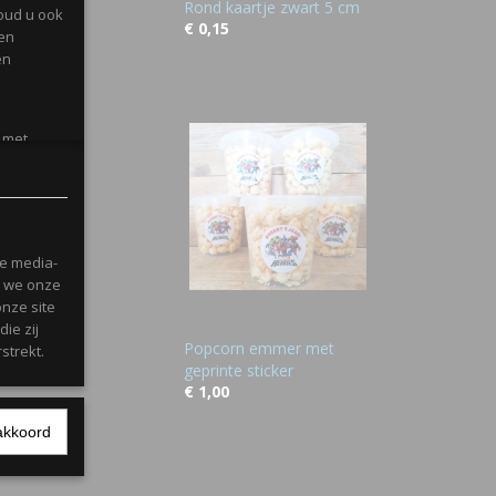
Rond kaartje zwart 5 cm
oud u ook
€ 0,15
gen
en
l met
le media-
n we onze
onze site
ie zij
Popcorn emmer met
strekt.
geprinte sticker
€ 1,00
Ok
akkoord