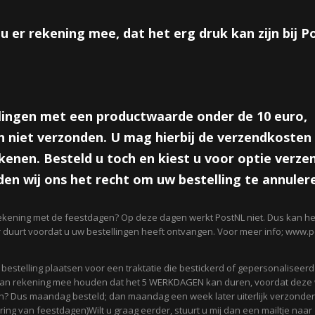
Aantal
u er rekening mee, dat het erg druk kan zijn bij 
IN WINKELWAGEN
lingen met een productwaarde onder de 10 euro,
Omschrijving
 niet verzonden. U mag hierbij de verzendkosten 
enen. Besteld u toch en kiest u voor optie verze
Leuke traktatiedoosjes in thema Haai.
en wij ons het recht om uw bestelling te annuler
Afmetingen+ 17x16x10cm
ekening met de feestdagen? Op deze dagen werkt PostNL niet. Dus kan het
r duurt voordat u uw bestellingen heeft ontvangen. Voor meer info; www.po
Reacties
n bestelling plaatsen voor een traktatie die bestickerd of gepersonaliseer
 dan rekening mee houden dat het 5 WERKDAGEN kan duren, voordat deze
Save
? Dus maandag besteld; dan maandag een week later uiterlijk verzonden
ing van feestdagen)Wilt u graag eerder, stuurt u mij dan een mailtje naar