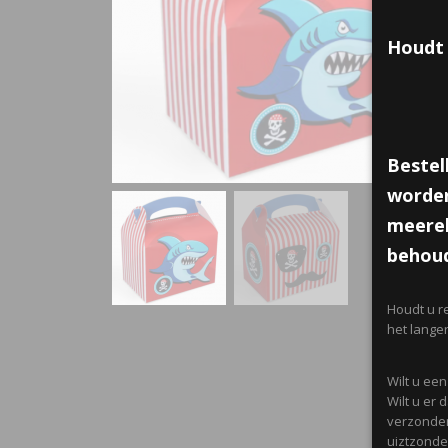
Houdt 
Bestel
worden
meerek
behoud
Houdt u r
het lange
Wilt u ee
Wilt u er
verzonden
uiztzonder