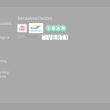
Betaalmethodes
rzonden!
elgië &
andag
aandag
post