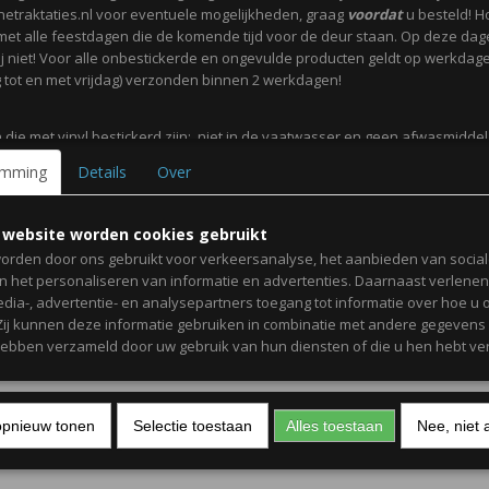
netraktaties.nl voor eventuele mogelijkheden, graag
voordat
u besteld! H
met alle feestdagen die de komende tijd voor de deur staan. Op deze da
j niet! Voor alle onbestickerde en ongevulde producten geldt op werkdag
tot en met vrijdag) verzonden binnen 2 werkdagen!
 die met vinyl bestickerd zijn; niet in de vaatwasser en geen afwasmidde
itrus gebruiken. De ronde geprinte stickers zijn
niet waterdicht
.
emming
Details
Over
ot en met vrijdag zijn onze werkdagen.
 website worden cookies gebruikt
orden door ons gebruikt voor verkeersanalyse, het aanbieden van socia
elijke groet,
en het personaliseren van informatie en advertenties. Daarnaast verlene
edia-, advertentie- en analysepartners toegang tot informatie over hoe u 
 Zij kunnen deze informatie gebruiken in combinatie met andere gegevens d
mit,
hebben verzameld door uw gebruik van hun diensten of die u hen hebt ver
aktaties
opnieuw tonen
Selectie toestaan
Alles toestaan
Nee, niet 