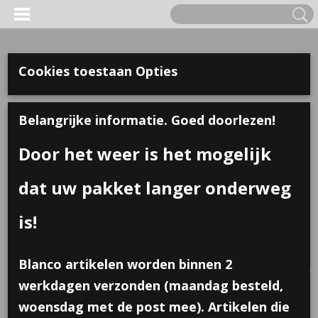
Cookies toestaan Opties
Belangrijke informatie. Goed doorlezen!
Door het weer is het mogelijk
dat uw pakket langer onderweg
is!
Inloggen
Registreren
UW WINKELWAGEN
Blanco artikelen worden binnen 2
Geen producten
(0)
werkdagen verzonden (maandag besteld,
woensdag met de post mee). Artikelen die
Home
>
Traktaties
>
Plakbandhouder in de vorm van een