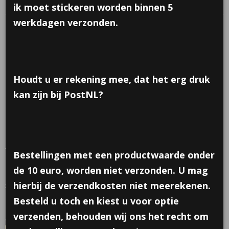
legoblok
ik moet stickeren worden binnen 5
werkdagen verzonden.
Houdt u er rekening mee, dat het erg druk
kan zijn bij PostNL?
Plakbandhouder in de
vorm van een legoblok
Bestellingen met een productwaarde onder
de 10 euro, worden niet verzonden. U mag
€ 1,25
per stuk
hierbij de verzendkosten niet meerekenen.
2 stuks voor
€ 2,50
(inclusief btw 21%)
Besteld u toch en kiest u voor optie
✓
Op voorraad
- Levertijd 2 werkdagen
verzenden, behouden wij ons het recht om
Aantal