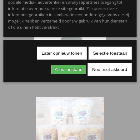
sociale media-, advertentie- en analysepartners toegang tot
informatie over hoe u onze site gebruikt. Zij kunnen deze
informatie gebruiken in combinatie met andere gegevens die zij
mogelijk hebben verzameld door uw gebruik van hun diensten
of die u hen hebt verstrekt.
Later opnieuw tonen
Selectie toestaan
Rond kaartje zwart 5 cm
Alles toestaan
Nee, niet akkoord
€ 0,15