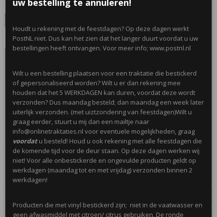
uw bestelling te annuleren!
Houdt u rekening met de feestdagen? Op deze dagen werkt
IN WINKELWAGEN
PostNL niet. Dus kan het zien dat het langer duurt voordat u uw
bestellingen heeft ontvangen. Voor meer info; www.postnl.nl
Omschrijving
Wilt u een bestelling plaatsen voor een traktatie die bestickerd
of gepersonaliseerd worden? Wilt u er dan rekening mee
Leuke plakbandhouders in 4 kleuren en in de vorm van een
houden dat het 5 WERKDAGEN kan duren, voordat deze wordt
bouwblokje. Kleuren worden gemixt geleverd.
verzonden? Dus maandag besteld; dan maandag een week later
Inclusief een rolletje plakband.
uiterlijk verzonden. (met uiztzondering van feestdagen)Wilt u
graag eerder, stuurt u mij dan een mailtje naar
info@onlinetraktaties.nl voor eventuele mogelijkheden, graag
voordat
u besteld! Houd u ook rekening met alle feestdagen die
Afmetingen; 8cm x 5 cm
de komende tijd voor de deur staan. Op deze dagen werken wij
niet! Voor alle onbestickerde en ongevulde producten geldt op
werkdagen (maandag tot en met vrijdag) verzonden binnen 2
werkdagen!
Reacties
Producten die met vinyl bestickerd zijn; niet in de vaatwasser en
geen afwasmiddel met citroen/ citrus gebruiken. De ronde