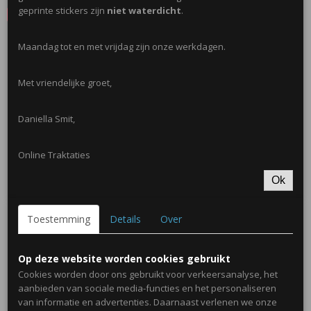
geprinte stickers zijn
niet waterdicht
.
Save
Maandag tot en met vrijdag zijn onze werkdagen.
Ook interessant
Met vriendelijke groet,
Daniella Smit,
Online Traktaties
Ok
Toestemming
Details
Over
Mini Emmertje 155ml
€ 0,50
Op deze website worden cookies gebruikt
Cookies worden door ons gebruikt voor verkeersanalyse, het
aanbieden van sociale media-functies en het personaliseren
van informatie en advertenties. Daarnaast verlenen we onze