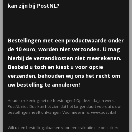
€ 0,45
kan zijn bij PostNL?
per stuk
Minimum aantal is 8 voor
€ 3,60
(inclusief btw 21%)
✓
Op voorraad
- Levertijd 2 werkdagen
Aantal
Bestellingen met een productwaarde onder
de 10 euro, worden niet verzonden. U mag
hierbij de verzendkosten niet meerekenen.
IN WINKELWAGEN
Besteld u toch en kiest u voor optie
verzenden, behouden wij ons het recht om
Omschrijving
uw bestelling te annuleren!
Gummen in de vorm van Disney figuren! 8 verschillende uitvoeringen,
worden in capsules geleverd! Leuk voor de kleine mickey en mini
Houdt u rekening met de feestdagen? Op deze dagen werkt
mouse fans om te trakteren!0,
PostNL niet. Dus kan het zien dat het langer duurt voordat u uw
Niet geschikt onder 3 jaar!
bestellingen heeft ontvangen. Voor meer info; www.postnl.nl
Reacties
Wilt u een bestelling plaatsen voor een traktatie die bestickerd