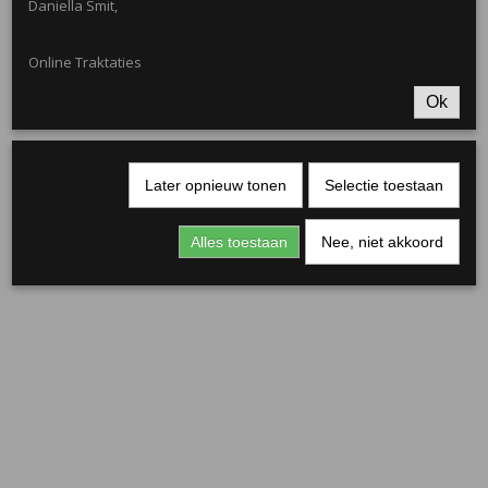
Daniella Smit,
Online Traktaties
Ok
Later opnieuw tonen
Selectie toestaan
Alles toestaan
Nee, niet akkoord
Rond kaartje zwart 5 cm
€ 0,15