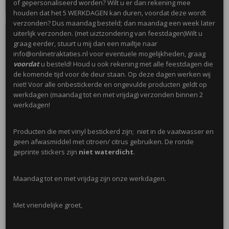
of gepersonaliseerd worden? Wilt u er dan rekening mee
houden dat het 5 WERKDAGEN kan duren, voordat deze wordt
Save
verzonden? Dus maandag besteld; dan maandag een week later
uiterlijk verzonden. (met uiztzondering van feestdagen)Wilt u
graag eerder, stuurt u mij dan een mailtje naar
Ook interessant
info@onlinetraktaties.nl voor eventuele mogelijkheden, graag
voordat
u besteld! Houd u ook rekening met alle feestdagen die
de komende tijd voor de deur staan. Op deze dagen werken wij
niet! Voor alle onbestickerde en ongevulde producten geldt op
werkdagen (maandag tot en met vrijdag) verzonden binnen 2
werkdagen!
Producten die met vinyl bestickerd zijn; niet in de vaatwasser en
geen afwasmiddel met citroen/ citrus gebruiken. De ronde
geprinte stickers zijn
niet waterdicht
.
Mini Emmertje 155ml
Maandag tot en met vrijdag zijn onze werkdagen.
€ 0,50
Met vriendelijke groet,