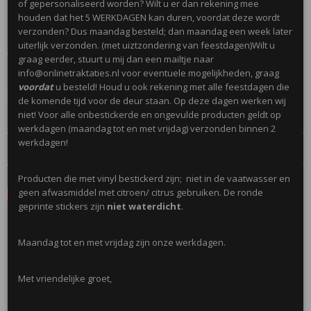
of gepersonaliseerd worden? Wilt u er dan rekening mee
geleverd.
houden dat het 5 WERKDAGEN kan duren, voordat deze wordt
verzonden? Dus maandag besteld; dan maandag een week later
uiterlijk verzonden. (met uiztzondering van feestdagen)Wilt u
Afmeting: 6,5 x 4 x 2,5 cm
graag eerder, stuurt u mij dan een mailtje naar
info@onlinetraktaties.nl voor eventuele mogelijkheden, graag
voordat
u besteld! Houd u ook rekening met alle feestdagen die
Niet geschikt onder 3 jaar.
de komende tijd voor de deur staan. Op deze dagen werken wij
niet! Voor alle onbestickerde en ongevulde producten geldt op
werkdagen (maandag tot en met vrijdag) verzonden binnen 2
werkdagen!
Reacties
Producten die met vinyl bestickerd zijn; niet in de vaatwasser en
geen afwasmiddel met citroen/ citrus gebruiken. De ronde
Save
geprinte stickers zijn
niet waterdicht
.
Ook interessant
Maandag tot en met vrijdag zijn onze werkdagen.
Met vriendelijke groet,