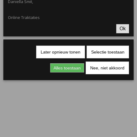
Daniella Smit,
Online Traktaties
Ok
Mini Emmertje 155ml
€ 0,50
Later opnieuw tonen
Selectie toestaan
Alles toestaan
Nee, niet akkoord