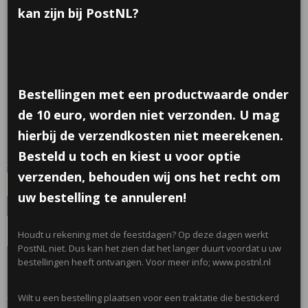
kan zijn bij PostNL?
Sleutelhanger auto doosje
Bestellingen met een productwaarde onder
€ 1,00
per stuk
de 10 euro, worden niet verzonden. U mag
Minimum aantal is 8 voor
€ 8,00
(inclusief btw 21%)
hierbij de verzendkosten niet meerekenen.
✓
Op voorraad
- Levertijd 2 werkdagen
Besteld u toch en kiest u voor optie
Aantal
verzenden, behouden wij ons het recht om
uw bestelling te annuleren!
IN WINKELWAGEN
Houdt u rekening met de feestdagen? Op deze dagen werkt
PostNL niet. Dus kan het zien dat het langer duurt voordat u uw
bestellingen heeft ontvangen. Voor meer info; www.postnl.nl
Omschrijving
Wilt u een bestelling plaatsen voor een traktatie die bestickerd
Verschillende kleuren doosjes in de vorm van auto's. Worden gemixt