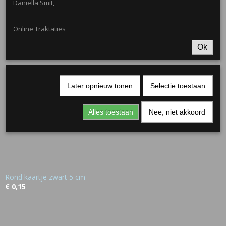
Daniella Smit,
Mini Emmertje 155ml
€ 0,50
Online Traktaties
Ok
Later opnieuw tonen
Selectie toestaan
Alles toestaan
Nee, niet akkoord
Rond kaartje zwart 5 cm
€ 0,15