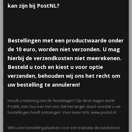
kan zijn bij PostNL?
Geduldspelletjes dieren
Bestellingen met een productwaarde onder
€ 0,65
(inclusief btw 21%)
de 10 euro, worden niet verzonden. U mag
✓
Op voorraad
- Levertijd 2 werkdagen
hierbij de verzendkosten niet meerekenen.
Aantal
Besteld u toch en kiest u voor optie
verzenden, behouden wij ons het recht om
uw bestelling te annuleren!
IN WINKELWAGEN
Houdt u rekening met de feestdagen? Op deze dagen werkt
PostNL niet. Dus kan het zien dat het langer duurt voordat u uw
Omschrijving
bestellingen heeft ontvangen. Voor meer info; www.postnl.nl
Leuke geduldspelletjes in verschillende uitvoeringen, worden gemixt
geleverd.
Wilt u een bestelling plaatsen voor een traktatie die bestickerd