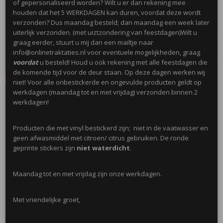
of gepersonaliseerd worden? Wilt u er dan rekening mee
Deze puzzeltjes passen leuk bij thema dieren of jungle!
houden dat het 5 WERKDAGEN kan duren, voordat deze wordt
verzonden? Dus maandag besteld; dan maandag een week later
Niet geschikt onder 3 jaar!
uiterlijk verzonden. (met uiztzondering van feestdagen)Wilt u
graag eerder, stuurt u mij dan een mailtje naar
Reacties
info@onlinetraktaties.nl voor eventuele mogelijkheden, graag
voordat
u besteld! Houd u ook rekening met alle feestdagen die
de komende tijd voor de deur staan. Op deze dagen werken wij
Save
niet! Voor alle onbestickerde en ongevulde producten geldt op
werkdagen (maandag tot en met vrijdag) verzonden binnen 2
werkdagen!
Ook interessant
Producten die met vinyl bestickerd zijn; niet in de vaatwasser en
geen afwasmiddel met citroen/ citrus gebruiken. De ronde
geprinte stickers zijn
niet waterdicht
.
Maandag tot en met vrijdag zijn onze werkdagen.
Met vriendelijke groet,