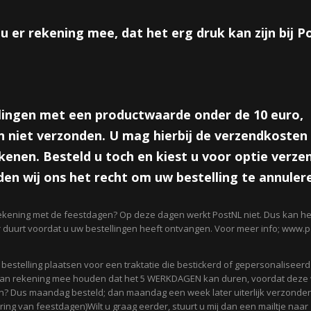
Aantal
u er rekening mee, dat het erg druk kan zijn bij 
IN WINKELWAGEN
lingen met een productwaarde onder de 10 euro,
Omschrijving
 niet verzonden. U mag hierbij de verzendkosten 
enen. Besteld u toch en kiest u voor optie verze
Leuke kleine bellenblazertjes in de vorm van een champagne fles
en wij ons het recht om uw bestelling te annuler
Ideaal voor een bruiloft!
ekening met de feestdagen? Op deze dagen werkt PostNL niet. Dus kan het
r duurt voordat u uw bestellingen heeft ontvangen. Voor meer info; www.po
Let op! Niet geschikt onder drie jaar
n bestelling plaatsen voor een traktatie die bestickerd of gepersonaliseer
Reacties
 dan rekening mee houden dat het 5 WERKDAGEN kan duren, voordat deze
? Dus maandag besteld; dan maandag een week later uiterlijk verzonden
ing van feestdagen)Wilt u graag eerder, stuurt u mij dan een mailtje naar