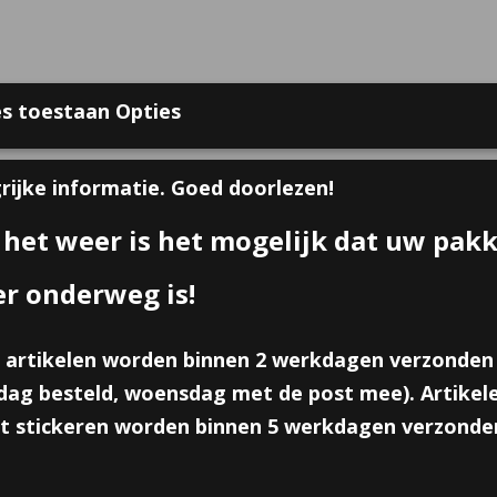
s toestaan Opties
 bij Online Traktaties
Contact
Over ons
Voorwaarden
Gast
rijke informatie. Goed doorlezen!
 het weer is het mogelijk dat uw pak
GEBOORTE TRAKTATIES
ZAKJES, DOOSJES & KAART
er onderweg is!
 artikelen worden binnen 2 werkdagen verzonden
Champagne fles bellenbl
ag besteld, woensdag met de post mee). Artikele
€ 0,50
t stickeren worden binnen 5 werkdagen verzonde
per stuk
Minimum aantal is 6 voor
€ 3,00
(inclusief btw 21%)
✓
Op voorraad
- Levertijd 2 werkdagen