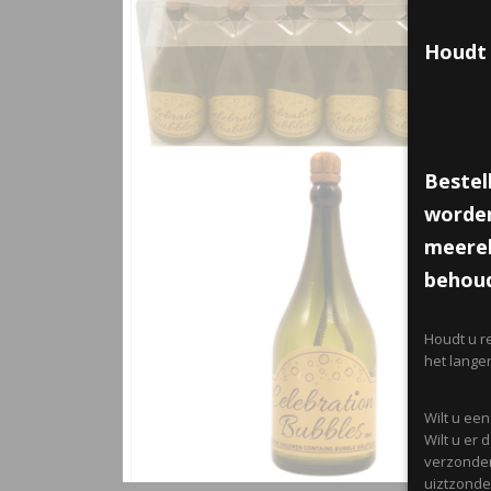
Houdt 
Bestel
worden
meerek
behoud
Houdt u r
het lange
Wilt u ee
Wilt u er
verzonden
uiztzonder