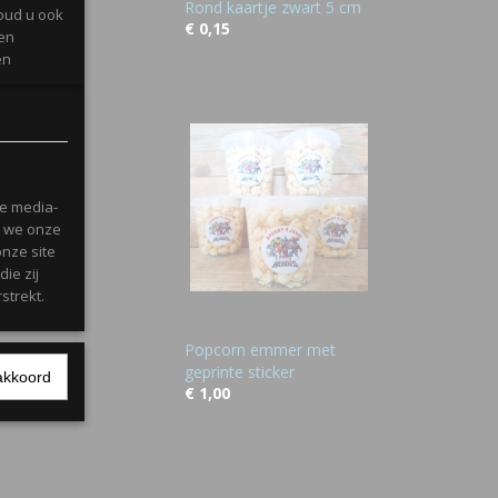
Rond kaartje zwart 5 cm
oud u ook
€ 0,15
gen
en
l met
le media-
n we onze
onze site
ie zij
strekt.
Popcorn emmer met
geprinte sticker
akkoord
€ 1,00
Ok