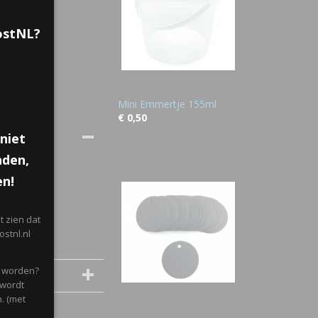
PostNL?
Mini Emmertje 155ml
€ 0,50
niet
nden,
!
en!
 zien dat
stnl.nl
d worden?
 wordt
. (met