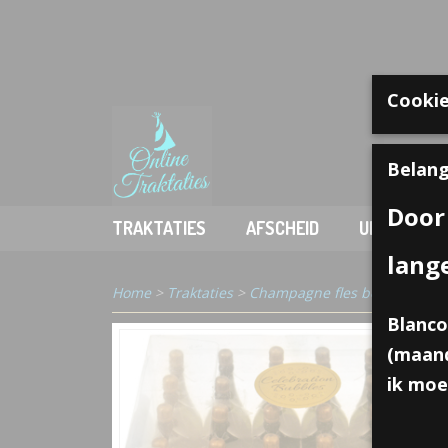
Cookie
Welkom
Belang
Door
TRAKTATIES
AFSCHEID
UITDELEN
lang
Home
>
Traktaties
>
Champagne fles bellenblazer
Blanco
(maand
ik moe