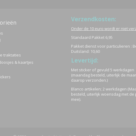
Verzendkosten:
orieën
Onder de 10 euro wordt er niet ve
es
Standaard Pakket 6,95
d
Pakket dienst voor particulieren : B
Duitsland: 10,60
 traktaties
Levertijd:
doosjes & kaartjes
Met sticker of gevuld 5 werkdagen
(maandag besteld, uiterlijk de ma
ickers
daarop verzonden.)
Blanco artikelen; 2 werkdagen (M
besteld, uiterlijk woensdag met de 
mee).