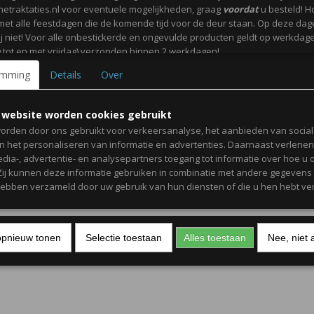
Save
netraktaties.nl voor eventuele mogelijkheden, graag
voordat
u besteld! H
met alle feestdagen die de komende tijd voor de deur staan. Op deze da
j niet! Voor alle onbestickerde en ongevulde producten geldt op werkdag
tot en met vrijdag) verzonden binnen 2 werkdagen!
emming
Details
Over
 die met vinyl bestickerd zijn; niet in de vaatwasser en geen afwasmidde
itrus gebruiken. De ronde geprinte stickers zijn
niet waterdicht
.
 website worden cookies gebruikt
orden door ons gebruikt voor verkeersanalyse, het aanbieden van socia
ot en met vrijdag zijn onze werkdagen.
en het personaliseren van informatie en advertenties. Daarnaast verlene
edia-, advertentie- en analysepartners toegang tot informatie over hoe u 
 Zij kunnen deze informatie gebruiken in combinatie met andere gegevens d
elijke groet,
hebben verzameld door uw gebruik van hun diensten of die u hen hebt ver
mit,
opnieuw tonen
Selectie toestaan
Alles toestaan
Nee, niet 
aktaties