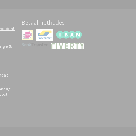
Betaalmethodes
rzonden!
elgië &
andag
aandag
post