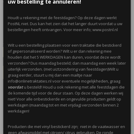
van diertje
uw bestelling te annuleren!
€ 0,30
Houdt u rekening met de feestdagen? Op deze dagen werkt
per stuk
PostNL niet. Dus kan het zien dat het langer duurt voordat u uw
Minimum aantal is 8 voor
€ 2,40
(inclusief btw 21%)
bestellingen heeft ontvangen. Voor meer info; www.postnl.nl
✓
Op voorraad
- Levertijd 2 werkdagen
Aantal
Wilt u een bestelling plaatsen voor een traktatie die bestickerd
of gepersonaliseerd worden? Wilt u er dan rekening mee
houden dat het 5 WERKDAGEN kan duren, voordat deze wordt
verzonden? Dus maandag besteld; dan maandag een week later
uiterlijk verzonden. (met uiztzondering van feestdagen)Wilt u
IN WINKELWAGEN
graag eerder, stuurt u mij dan een mailtje naar
info@onlinetraktaties.nl voor eventuele mogelijkheden, graag
voordat
u besteld! Houd u ook rekening met alle feestdagen die
Omschrijving
de komende tijd voor de deur staan. Op deze dagen werken wij
niet! Voor alle onbestickerde en ongevulde producten geldt op
Leuke dierenpuzzeltjes. In verschillende uitvoeringen, worden gemixt
werkdagen (maandag tot en met vrijdag) verzonden binnen 2
geleverd.
werkdagen!
Producten die met vinyl bestickerd zijn; niet in de vaatwasser en
Afmetingen: 6,5 x 6 cm
geen afwasmiddel met citroen/ citrus gebruiken. De ronde