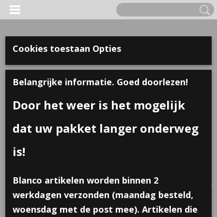
Cookies toestaan Opties
Belangrijke informatie. Goed doorlezen!
Door het weer is het mogelijk
dat uw pakket langer onderweg
is!
Inloggen
Registreren
UW WINKELWAGEN
Blanco artikelen worden binnen 2
Geen producten
(0)
werkdagen verzonden (maandag besteld,
woensdag met de post mee). Artikelen die
Home
>
Traktaties
>
Doolhof puzzeltje in vorm van diertje