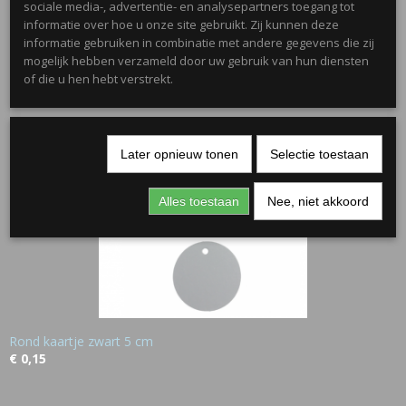
sociale media-, advertentie- en analysepartners toegang tot
informatie over hoe u onze site gebruikt. Zij kunnen deze
informatie gebruiken in combinatie met andere gegevens die zij
Mini Emmertje 155ml
€ 0,50
mogelijk hebben verzameld door uw gebruik van hun diensten
of die u hen hebt verstrekt.
Later opnieuw tonen
Selectie toestaan
Alles toestaan
Nee, niet akkoord
Rond kaartje zwart 5 cm
€ 0,15