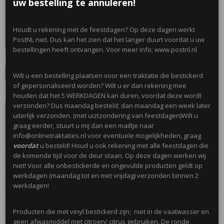
uw bestelling te annuleren!
€ 0,75
(inclusief btw 21%)
✓
Op voorraad
- Levertijd 2 werkdagen
Houdt u rekening met de feestdagen? Op deze dagen werkt
PostNL niet. Dus kan het zien dat het langer duurt voordat u uw
Aantal
bestellingen heeft ontvangen. Voor meer info; www.postnl.nl
Wilt u een bestelling plaatsen voor een traktatie die bestickerd
of gepersonaliseerd worden? Wilt u er dan rekening mee
IN WINKELWAGEN
houden dat het 5 WERKDAGEN kan duren, voordat deze wordt
verzonden? Dus maandag besteld; dan maandag een week later
uiterlijk verzonden. (met uiztzondering van feestdagen)Wilt u
Omschrijving
graag eerder, stuurt u mij dan een mailtje naar
info@onlinetraktaties.nl voor eventuele mogelijkheden, graag
Deze leuke robots kunnen veranderen in een voertuig! In vier
voordat
u besteld! Houd u ook rekening met alle feestdagen die
verschillende kleuren. UItvoering in straaljager of auto.
de komende tijd voor de deur staan. Op deze dagen werken wij
niet! Voor alle onbestickerde en ongevulde producten geldt op
Afmetign: 8 x 4cm
werkdagen (maandag tot en met vrijdag) verzonden binnen 2
Niet geschikt onder 3 jaar!
werkdagen!
Reacties
Producten die met vinyl bestickerd zijn; niet in de vaatwasser en
geen afwasmiddel met citroen/ citrus gebruiken. De ronde