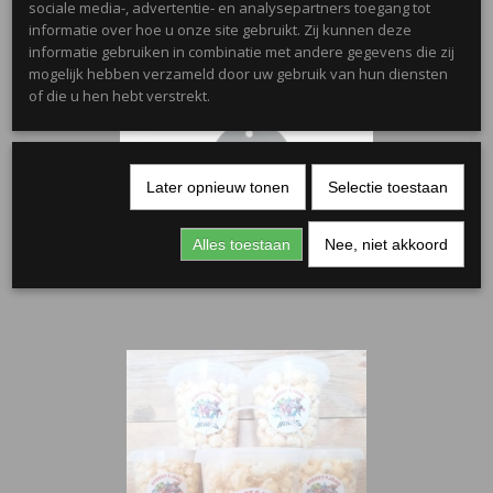
sociale media-, advertentie- en analysepartners toegang tot
informatie over hoe u onze site gebruikt. Zij kunnen deze
informatie gebruiken in combinatie met andere gegevens die zij
mogelijk hebben verzameld door uw gebruik van hun diensten
of die u hen hebt verstrekt.
Later opnieuw tonen
Selectie toestaan
Rond kaartje zwart 5 cm
Alles toestaan
Nee, niet akkoord
€ 0,15