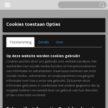
Cookies toestaan Opties
Toestemming
Details
Over
Op deze website worden cookies gebruikt
Cookies worden door ons gebruikt voor verkeersanalyse, het
aanbieden van sociale media-functies en het personaliseren
van informatie en advertenties. Daarnaast verlenen we onze
sociale media-, advertentie- en analysepartners toegang tot
informatie over hoe u onze site gebruikt. Zij kunnen deze
informatie gebruiken in combinatie met andere gegevens die zij
Inloggen
Registreren
UW WINKELWAGEN
mogelijk hebben verzameld door uw gebruik van hun diensten
Geen producten
(0)
of die u hen hebt verstrekt.
Home
>
Traktaties
>
Blokbodemzak met ronde sticker 6cm