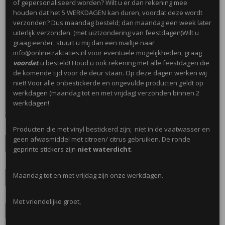
of gepersonaliseerd worden? Wilt u er dan rekening mee
houden dat het 5 WERKDAGEN kan duren, voordat deze wordt
verzonden? Dus maandag besteld; dan maandag een week later
Blokbodemzak met ronde
uiterlijk verzonden. (met uiztzondering van feestdagen)Wilt u
graag eerder, stuurt u mij dan een mailtje naar
sticker 6cm
info@onlinetraktaties.nl voor eventuele mogelijkheden, graag
voordat
u besteld! Houd u ook rekening met alle feestdagen die
de komende tijd voor de deur staan. Op deze dagen werken wij
€ 0,45
(inclusief btw 21%)
niet! Voor alle onbestickerde en ongevulde producten geldt op
werkdagen (maandag tot en met vrijdag) verzonden binnen 2
✓
Op voorraad
- Levertijd 5 werkdagen
werkdagen!
Afbeelding op sticker
Producten die met vinyl bestickerd zijn; niet in de vaatwasser en
geen afwasmiddel met citroen/ citrus gebruiken. De ronde
Naam/ leeftijd of tekst
geprinte stickers zijn
niet waterdicht
.
Maandag tot en met vrijdag zijn onze werkdagen.
Aantal
Met vriendelijke groet,