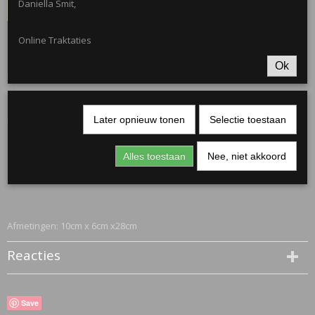
Daniella Smit,
IN WINKELWAGEN
Online Traktaties
Omschrijving
Ok
Blokbodem zakken met ronde sticker naar wens. Inclusief tekst!
Later opnieuw tonen
Selectie toestaan
uitdeelkadootje
Leuk om te vullen met een
én voorverpakt zakje
snoep
! Deze zijn dus
niet
inbegrepen.
Alles toestaan
Nee, niet akkoord
Afmetingen: 10cm x 6cm x28cm
Reacties
Save