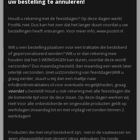
uw bestelling te annuleren!
het feest; 10 stuks
Houdt u rekening met de feestdagen? Op deze dagen werkt
€ 1,25
PostNL niet. Dus kan het zien dat het langer duurt voordat u uw
(inclusief btw 21%)
bestellingen heeft ontvangen. Voor meer info; www.postnl.nl
✓
Op voorraad
- Levertijd 5 werkdagen
Aantal
Wilt u een bestelling plaatsen voor een traktatie die bestickerd
of gepersonaliseerd worden? Wilt u er dan rekening mee
houden dat het 5 WERKDAGEN kan duren, voordat deze wordt
verzonden? Dus maandag besteld; dan maandag een week later
uiterlijk verzonden. (met uiztzondering van feestdagen)Wilt u
IN WINKELWAGEN
graag eerder, stuurt u mij dan een mailtje naar
info@onlinetraktaties.nl voor eventuele mogelijkheden, graag
voordat
u besteld! Houd u ook rekening met alle feestdagen die
Omschrijving
de komende tijd voor de deur staan. Op deze dagen werken wij
niet! Voor alle onbestickerde en ongevulde producten geldt op
Leuke stickers in de vorm van een medaille, met de tekst; Vandaag is
werkdagen (maandag tot en met vrijdag) verzonden binnen 2
het feest.
werkdagen!
Producten die met vinyl bestickerd zijn; niet in de vaatwasser en
Afmeting; 41 x 56 mm
geen afwasmiddel met citroen/ citrus gebruiken. De ronde