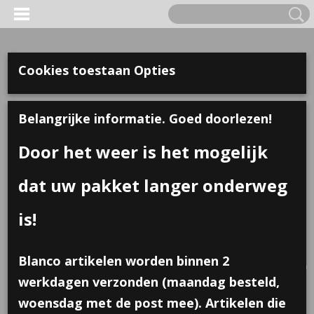
Cookies toestaan Opties
Belangrijke informatie. Goed doorlezen!
Door het weer is het mogelijk
dat uw pakket langer onderweg
is!
Inloggen
Registreren
UW WINKELWAGEN
Blanco artikelen worden binnen 2
Geen producten
(0)
werkdagen verzonden (maandag besteld,
woensdag met de post mee). Artikelen die
Home
>
Losse stickers
>
Vorm sticker; Vandaag is het feest; 10