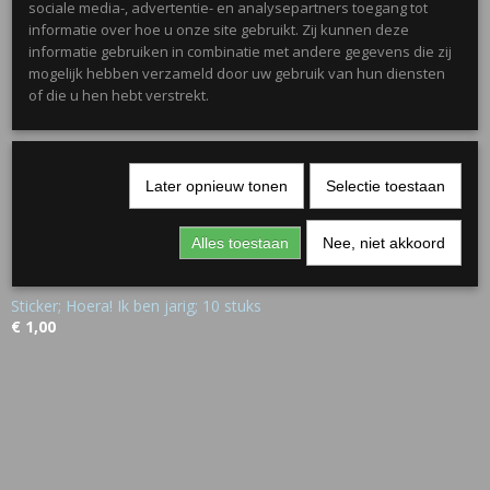
sociale media-, advertentie- en analysepartners toegang tot
informatie over hoe u onze site gebruikt. Zij kunnen deze
informatie gebruiken in combinatie met andere gegevens die zij
mogelijk hebben verzameld door uw gebruik van hun diensten
of die u hen hebt verstrekt.
Later opnieuw tonen
Selectie toestaan
Alles toestaan
Nee, niet akkoord
Sticker; Hoera! Ik ben jarig; 10 stuks
€ 1,00