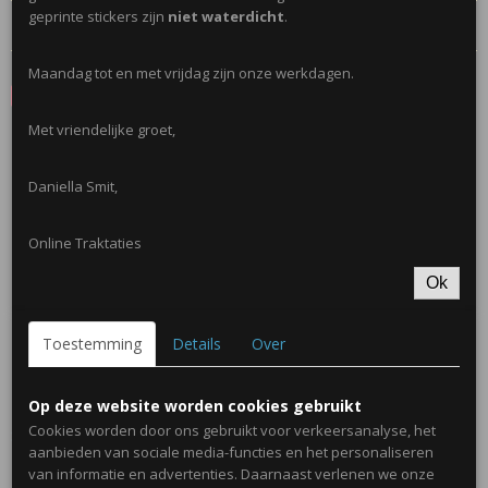
geprinte stickers zijn
niet waterdicht
.
Reacties
Maandag tot en met vrijdag zijn onze werkdagen.
Save
Met vriendelijke groet,
Ook interessant
Daniella Smit,
Online Traktaties
Ok
Toestemming
Details
Over
Op deze website worden cookies gebruikt
Cookies worden door ons gebruikt voor verkeersanalyse, het
Sticker; Bedankt voor alles; 10 stuks
aanbieden van sociale media-functies en het personaliseren
€ 1,00
van informatie en advertenties. Daarnaast verlenen we onze